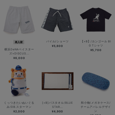
パイル/ショーツ
【+B】/カンゴール BI
再入荷
G Tシャツ
¥5,800
横浜DeNAベイスター
¥5,700
ズ×DISCUS...
¥6,000
くっつきたいぬいぐる
[+B]バスタオル/BLUE
和小物/メガネケース/
み/DB.スターマン
STAR...
チームアパレルデザイ
ン
¥2,000
¥4,900