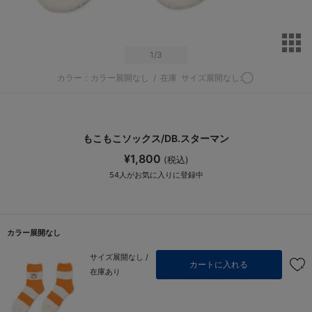
サ
1
/3
カラー：カラー展開なし
/
在庫
サイズ展開なし:◯
もこもこソックス/DB.スターマン
¥1,800
(税込)
54
人がお気に入りに登録中
カラー展開なし
サイズ展開なし /
カートに入れる
在庫あり