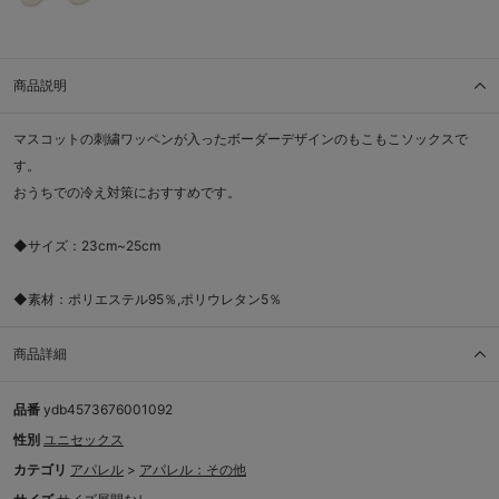
商品説明
マスコットの刺繍ワッペンが入ったボーダーデザインのもこもこソックスで
す。
おうちでの冷え対策におすすめです。
◆サイズ：23cm~25cm
◆素材：ポリエステル95％,ポリウレタン5％
商品詳細
品番
ydb4573676001092
性別
ユニセックス
カテゴリ
アパレル
>
アパレル：その他