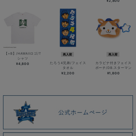
¥2,800
【+B】/HAWAIIロゴ/T
再入荷
再入荷
シャツ
たろう4兄弟/フェイス
カラビナ付きフェイス
¥4,800
タオル
ポーチ/DB.スターマン
¥2,200
¥1,800