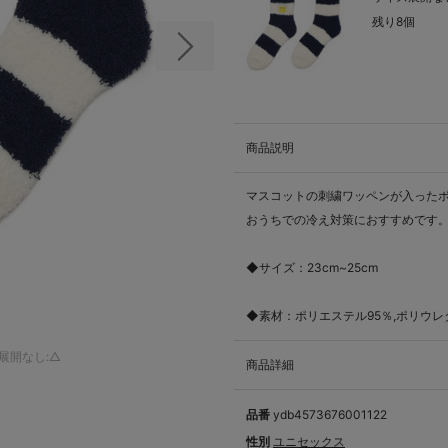
残り8個
次の画像
商品説明
マスコットの刺繍ワッペンが入った
おうちでの冷え対策におすすめです
◆サイズ：23cm~25cm
◆素材：ポリエステル95％,ポリウレ
展開なし:△
商品詳細
品番
ydb4573676001122
性別
ユニセックス