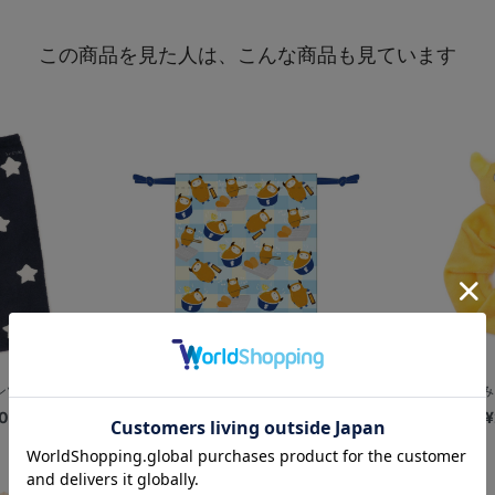
この商品を見た人は、こんな商品も見ています
ンツ/星
カツBART/巾着/BART＆CHAPY
ぬいぐるみ
0
¥1,100
¥