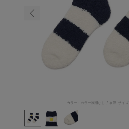
前の画像
カラー：カラー展開なし
/
在庫
サイズ