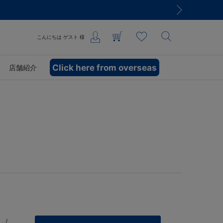
こんにちは
ゲスト
様
Click here from overseas
店舗紹介
Y
 /