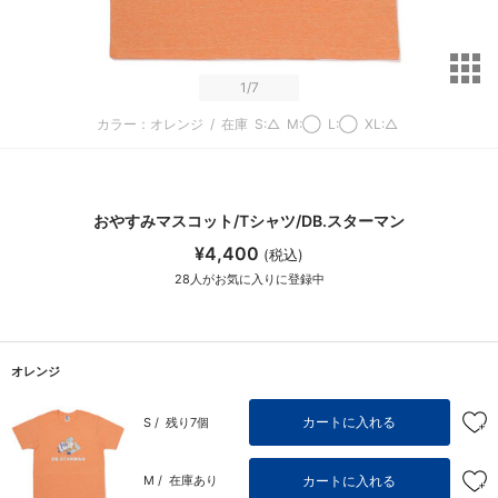
サ
1
/7
カラー：オレンジ
/
在庫
S:△
M:◯
L:◯
XL:△
おやすみマスコット/Tシャツ/DB.スターマン
¥4,400
(税込)
28
人がお気に入りに登録中
オレンジ
カートに入れる
S /
残り7個
カートに入れる
M /
在庫あり