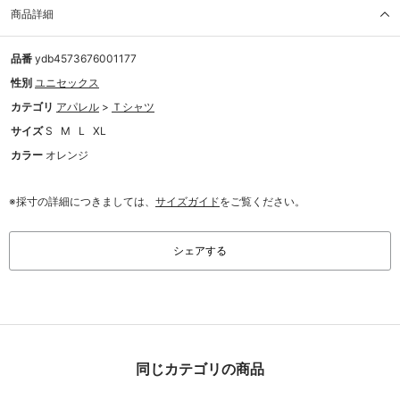
商品詳細
品番
ydb4573676001177
性別
ユニセックス
カテゴリ
アパレル
>
Ｔシャツ
サイズ
S
M
L
XL
カラー
オレンジ
※採寸の詳細につきましては、
サイズガイド
をご覧ください。
シェアする
同じカテゴリの商品