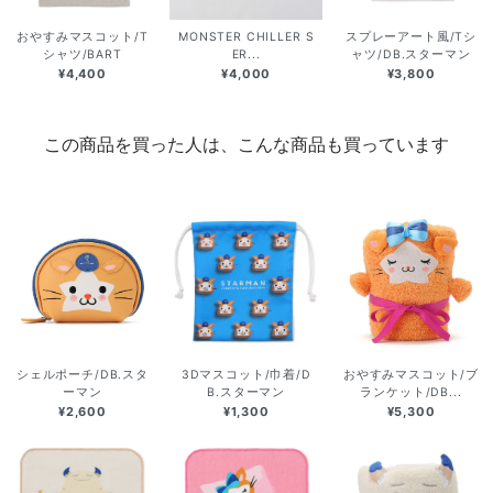
おやすみマスコット/T
MONSTER CHILLER S
スプレーアート風/Tシ
シャツ/BART
ER...
ャツ/DB.スターマン
¥4,400
¥4,000
¥3,800
この商品を買った人は、こんな商品も買っています
シェルポーチ/DB.スタ
3Dマスコット/巾着/D
おやすみマスコット/ブ
ーマン
B.スターマン
ランケット/DB...
¥2,600
¥1,300
¥5,300