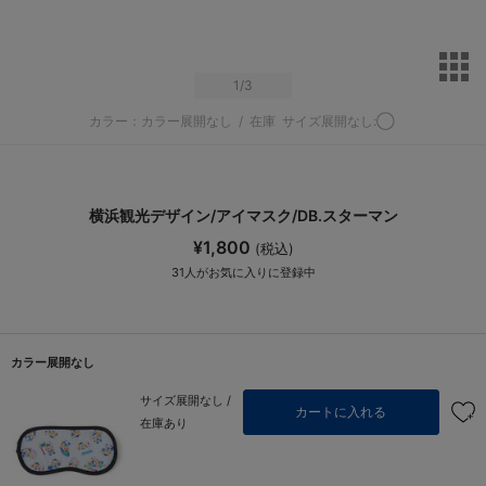
サ
1
/3
カラー：カラー展開なし
/
在庫
サイズ展開なし:◯
横浜観光デザイン/アイマスク/DB.スターマン
¥1,800
(税込)
31
人がお気に入りに登録中
カラー展開なし
サイズ展開なし /
カートに入れる
在庫あり