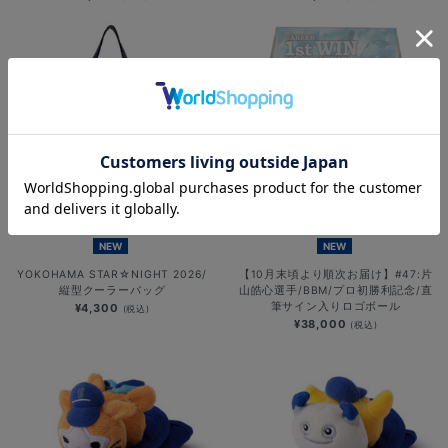
NEW
NEW
YOKOHAMA STAR☆NIGHT 2026/
【10月末頃より順次お届け】#47:片
縦型クーラーバッグ
山皓心選手/BBM/プロ初勝利記念/直
筆サイン入りロゴボール
¥4,300
(税込)
¥38,000
(税込)