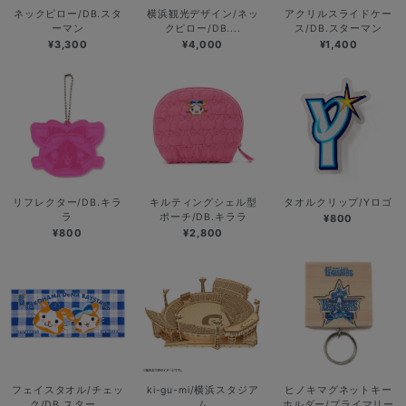
ネックピロー/DB.スタ
横浜観光デザイン/ネッ
アクリルスライドケー
ーマン
クピロー/DB....
ス/DB.スターマン
¥3,300
¥4,000
¥1,400
リフレクター/DB.キラ
キルティングシェル型
タオルクリップ/Yロゴ
ラ
ポーチ/DB.キララ
¥800
¥800
¥2,800
フェイスタオル/チェッ
ki-gu-mi/横浜スタジア
ヒノキマグネットキー
ク/DB.スター...
ム
ホルダー/プライマリー