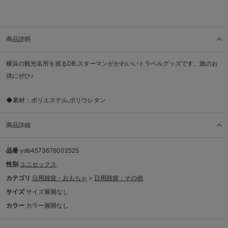
商品説明
横浜の観光名所を巡るDB.スターマンがかわいいトラベルグッズです。旅のお
供にぜひ♪
◆素材：ポリエステル,ポリウレタン
商品詳細
品番
ydb4573676002525
性別
ユニセックス
カテゴリ
日用雑貨・おもちゃ
>
日用雑貨：その他
サイズ
サイズ展開なし
カラー
カラー展開なし