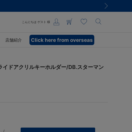
こんにちは
ゲスト
様
Click here from overseas
店舗紹介
ライドアクリルキーホルダー/DB.スターマン
 /