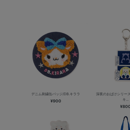
デニム刺繍缶バッジ/DB.キララ
深夜のおばけシリーズ
キ...
¥900
¥80