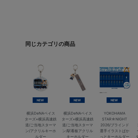
同じカテゴリの商品
NEW
NEW
NEW
横浜DeNAベイス
横浜DeNAベイス
YOKOHAMA
ターズ×横浜高速鉄
ターズ×横浜高速鉄
STAR☆NIGHT
道/ご当地スターマ
道/ご当地スターマ
2026/ブラインド
ン/アクリルキーホ
ン/駅看板アクリル
選手イラストぱか
ルダー
キーホルダー
っとキーホルダー