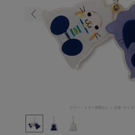
前の画像
カラー：カラー展開なし
/
在庫
サイズ