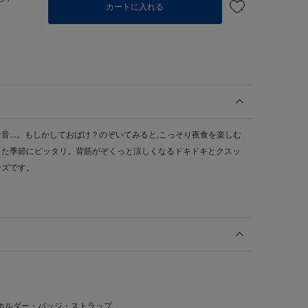
カートに入れる
音…。もしかしておばけ？のぞいてみると,こっそり夜食を楽しむ
てきた季節にピッタリ。背筋がぞくっと涼しくなるドキドキとクスッ
ーズです。
ホルダー・バッジ・ストラップ