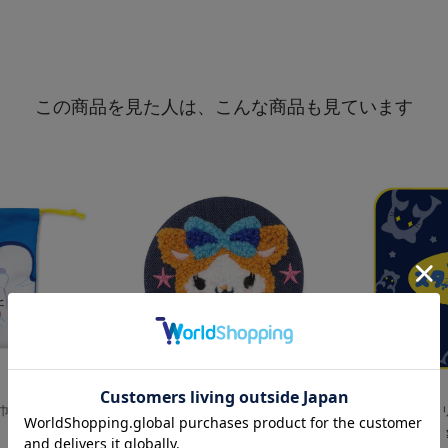
この商品を見た人は、こんな商品も見ています
着/DB.スターマ
デニム刺繍缶バッジ/DB.キララ
深夜のおばけシリー
¥900