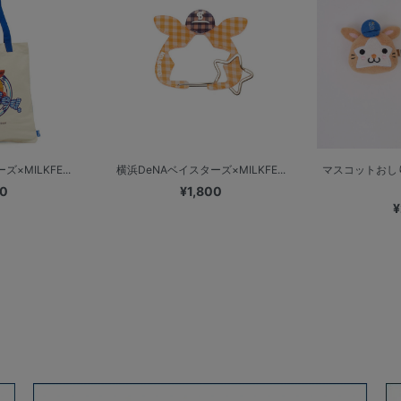
×MILKFE...
横浜DeNAベイスターズ×MILKFE...
マスコットおし
00
¥1,800
¥