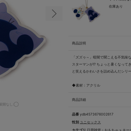
在庫あり
次の画像
商品説明
「ズズゥ～」暗闇で聞こえる不気味な
スターマンが!? ちょっと暑くなっ
と笑えるかわいさを詰め込んだシリ
◆素材：アクリル
商品詳細
展開なし:◯
品番
ydb4573676002617
性別
ユニセックス
カテゴリ
日用雑貨・おもちゃ
>
キー