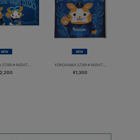
NEW
NEW
 STAR☆NIGHT...
YOKOHAMA STAR☆NIGHT...
2,200
¥1,300