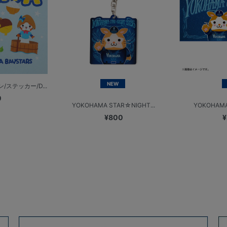
NEW
ステッカー/D...
0
YOKOHAMA STAR☆NIGHT...
YOKOHAMA
¥800
¥