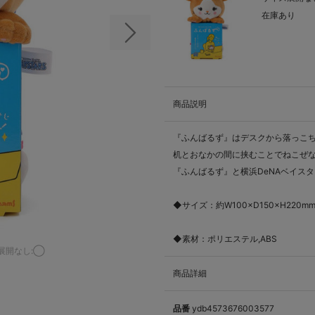
在庫あり
次の画像
商品説明
『ふんばるず』はデスクから落っこ
机とおなかの間に挟むことでねこぜ
『ふんばるず』と横浜DeNAベイス
◆サイズ：約W100×D150×H220m
◆素材：ポリエステル,ABS
展開なし:◯
商品詳細
品番
ydb4573676003577