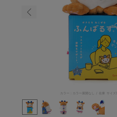
前の画像
カラー：カラー展開なし
/
在庫
サイズ