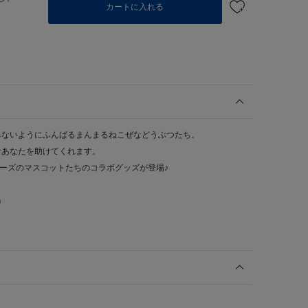
カートに入れる
ちないようにふんばるまんまるねこぜなどうぶつたち。
なあなたを助けてくれます。
ターズのマスコットたちのコラボグッズが登場♪
m