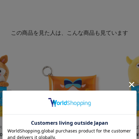
この商品を見た人は、こんな商品も見ています
.スターマン
PVCポーチ/DB.キララ
ふんば
00
¥1,500
¥