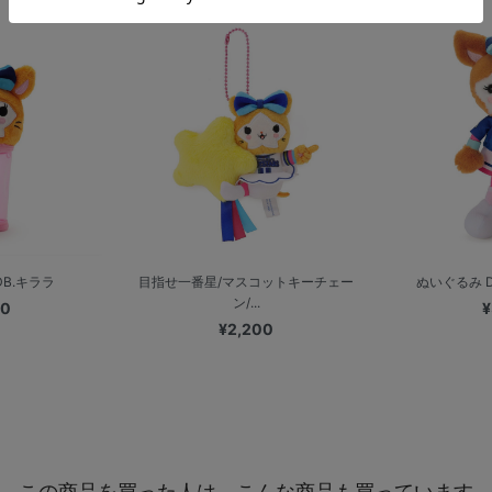
B.キララ
目指せ一番星/マスコットキーチェー
ぬいぐるみ DB
ン/...
00
¥
¥2,200
この商品を買った人は、こんな商品も買っています