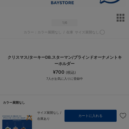
サ
1
/6
カラー：カラー展開なし
/
在庫
サイズ展開なし:◯
クリスマス/ターキーDB.スターマン/ブラインドオーナメントキ
ーホルダー
¥700
(税込)
7
人がお気に入りに登録中
カラー展開なし
サイズ展開なし /
カートに入れる
在庫あり