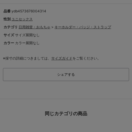
品番
ydb4573676004314
性別
ユニセックス
カテゴリ
日用雑貨・おもちゃ
>
キーホルダー・バッジ・ストラップ
サイズ
サイズ展開なし
カラー
カラー展開なし
※採寸の詳細につきましては、
サイズガイド
をご覧ください。
シェアする
同じカテゴリの商品