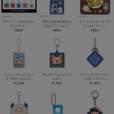
マスコットSIDE☆STO
谷繁元信氏野球殿堂入
クリスマス/ターキーD
RY/ブライ...
り記念/アクリルキ...
B.スターマン/...
¥800
¥900
¥800
クレーンゲーム/ブリス
DB.スターまんキーホ
アクリルスライドケー
ター風キーホルダ...
ルダー
ス/DB.スターマン
¥1,300
¥1,500
¥1,400