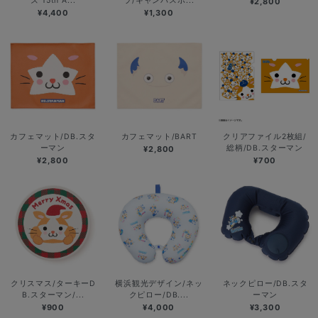
ズ 15th A...
ラ/キャンバスポ...
¥2,800
¥4,400
¥1,300
カフェマット/DB.スタ
カフェマット/BART
クリアファイル2枚組/
ーマン
総柄/DB.スターマン
¥2,800
¥2,800
¥700
クリスマス/ターキーD
横浜観光デザイン/ネッ
ネックピロー/DB.スタ
B.スターマン/...
クピロー/DB....
ーマン
¥900
¥4,000
¥3,300