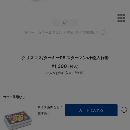
サ
1
/3
カラー：カラー展開なし
/
在庫
サイズ展開なし:◯
クリスマス/ターキーDB.スターマン/小物入れ缶
¥1,300
(税込)
13
人がお気に入りに登録中
カラー展開なし
サイズ展開なし /
カートに入れる
在庫あり