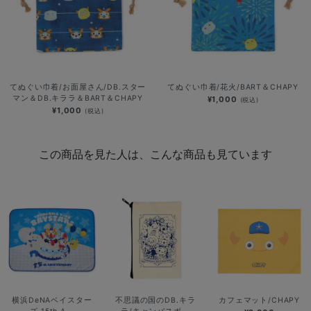
てぬぐい巾着/お面屋さん/DB.スター
てぬぐい巾着/花火/BART＆CHAPY
マン＆DB.キララ＆BART＆CHAPY
¥1,000
(税込)
¥1,000
(税込)
この商品を見た人は、こんな商品も見ています
横浜DeNAベイスター
不思議の国のDB.キラ
カフェマット/CHAPY