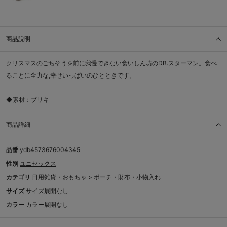
商品説明
クリスマスのごちそうを前に我慢できない食いしん坊のDB.スターマン。食べ
ることに全力な,幸せいっぱいのひとときです。
◆素材：ブリキ
商品詳細
品番
ydb4573676004345
性別
ユニセックス
カテゴリ
日用雑貨・おもちゃ
>
ポーチ・財布・小物入れ
サイズ
サイズ展開なし
カラー
カラー展開なし