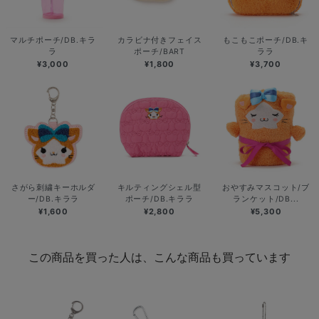
マルチポーチ/DB.キラ
カラビナ付きフェイス
もこもこポーチ/DB.キ
ラ
ポーチ/BART
ララ
¥3,000
¥1,800
¥3,700
さがら刺繍キーホルダ
キルティングシェル型
おやすみマスコット/ブ
ー/DB.キララ
ポーチ/DB.キララ
ランケット/DB...
¥1,600
¥2,800
¥5,300
この商品を買った人は、こんな商品も買っています