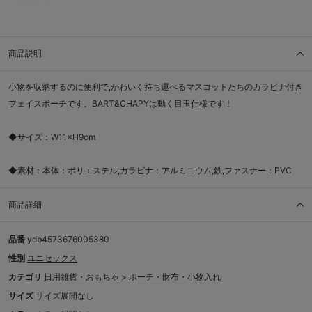
商品説明
小物を収納するのに便利で,かわいく持ち運べるマスコットたちのカラビナ付き
フェイスポーチです。BART&CHAPYは動く目玉仕様です！
◆サイズ：W11×H9cm
◆素材：本体：ポリエステル,カラビナ：アルミニウム,鉄,ファスナー：PVC
商品詳細
品番
ydb4573676005380
性別
ユニセックス
カテゴリ
日用雑貨・おもちゃ
>
ポーチ・財布・小物入れ
サイズ
サイズ展開なし