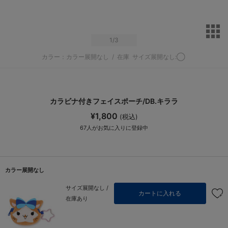
サ
1
/3
カラー：カラー展開なし
/
在庫
サイズ展開なし:◯
カラビナ付きフェイスポーチ/DB.キララ
¥1,800
(税込)
67
人がお気に入りに登録中
カラー展開なし
サイズ展開なし /
カートに入れる
在庫あり