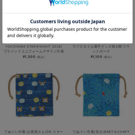
NEW
NEW
YOKOHAMA STAR☆NIGHT 2026/
ラフスタイル選手グッズ第3弾/フラ
ブラインドユニフォームデザイン巾着
ットポーチ
¥1,300
¥1,100
(税込)
(税込)
てぬぐい巾着/お面屋さん/DB.スター
てぬぐい巾着/花火/BART＆CHAPY