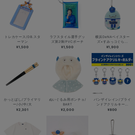
トレカケース/DB.スタ
ラフスタイル選手グッ
横浜DeNAベイスター
ーマン
ズ第2弾/PVCポーチ
ズ×すみっコぐら...
¥1,500
¥1,500
¥1,900
かっとばし/プライマリ
ぬいぐるみ用ポンチョ/
バンザイレイン/ブライ
ー/小/中/大
BART
ンドアクリルキー...
¥2,301
¥2,000
¥800