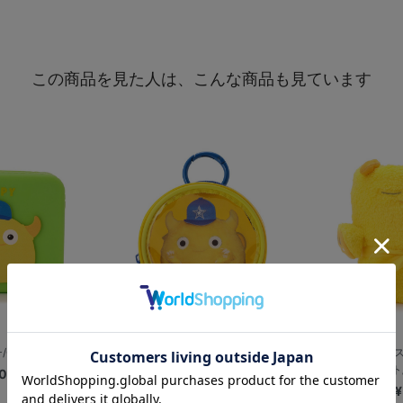
この商品を見た人は、こんな商品も見ています
CHAPY
マスコット実写/丸型ポーチ/CHAPY
おやすみマス
ト
0
¥1,800
¥