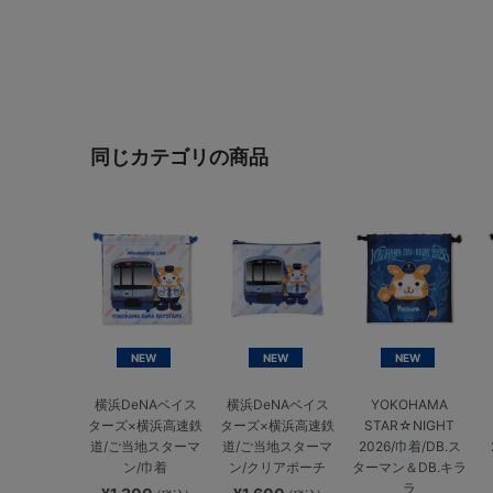
同じカテゴリの商品
NEW
NEW
NEW
横浜DeNAベイス
横浜DeNAベイス
YOKOHAMA
ターズ×横浜高速鉄
ターズ×横浜高速鉄
STAR☆NIGHT
道/ご当地スターマ
道/ご当地スターマ
2026/巾着/DB.ス
ン/巾着
ン/クリアポーチ
ターマン＆DB.キラ
ラ