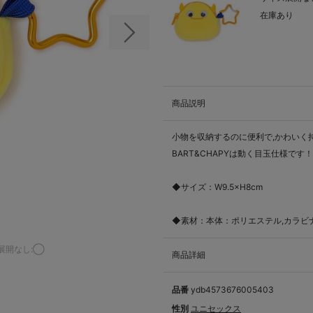
在庫あり
次の画像
商品説明
小物を収納するのに便利で,かわいく
BART&CHAPYは動く目玉仕様です！
◆サイズ：W9.5×H8cm
◆素材：本体：ポリエステル,カラビナ：
展開なし:◯
商品詳細
品番
ydb4573676005403
性別
ユニセックス