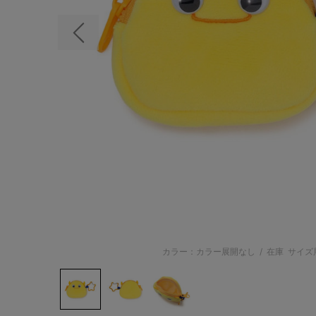
前の画像
カラー：カラー展開なし
/
在庫
サイズ