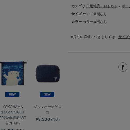
カテゴリ
日用雑貨・おもちゃ
>
ポー
サイズ
サイズ展開なし
カラー
カラー展開なし
※採寸の詳細につきましては、
サイズ
NEW
NEW
YOKOHAMA
ジップポーチ/Yロ
STAR☆NIGHT
ゴ
2026/巾着/BART
¥3,500
(税込)
＆CHAPY