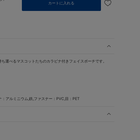
カートに入れる
持ち運べるマスコットたちのカラビナ付きフェイスポーチです。
アルミニウム,鉄,ファスナー：PVC,目：PET