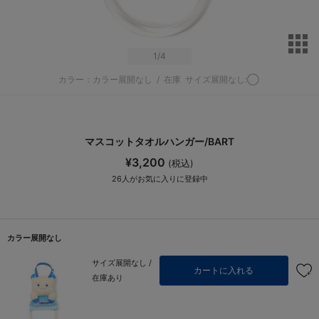
サ
1
/4
カラー：カラー展開なし
/
在庫
サイズ展開なし:◯
マスコットタオルハンガー/BART
¥3,200
(税込)
26
人がお気に入りに登録中
カラー展開なし
サイズ展開なし /
カートに入れる
在庫あり