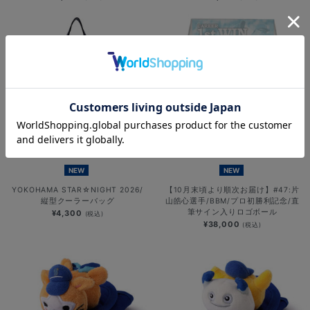
NEW
NEW
YOKOHAMA STAR☆NIGHT 2026/
【10月末頃より順次お届け】#47:片
縦型クーラーバッグ
山皓心選手/BBM/プロ初勝利記念/直
筆サイン入りロゴボール
¥4,300
(税込)
¥38,000
(税込)