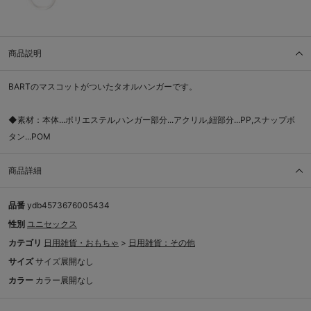
商品説明
BARTのマスコットがついたタオルハンガーです。
◆素材：本体...ポリエステル,ハンガー部分...アクリル,紐部分...PP,スナップボ
タン...POM
商品詳細
品番
ydb4573676005434
性別
ユニセックス
カテゴリ
日用雑貨・おもちゃ
>
日用雑貨：その他
サイズ
サイズ展開なし
カラー
カラー展開なし