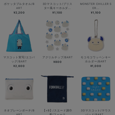
ポケッタブルタオル/B
3Dマスコット/ブリス
MONSTER CHILLER S
ART
ター風キーホルダ...
ER...
¥2,200
¥1,100
¥1,100
マスコット実写/エコバ
アクリルチップ/BART
モコモコワッペンキー
ッグ/BART
ホルダー/BART
¥800
¥2,600
¥1,000
ネオプレーンポーチ/B
【+B】/スエード調巾
3Dマスコット/マウス
ART
着/フォーク
パッド/BART...