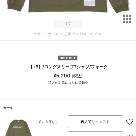
サ
1
/7
カラー：カーキ
/
在庫
S:☓
M:☓
L:☓
XL:☓
SOLD OUT
【+B】/ロングスリーブTシャツ/フォーク
¥5,200
(税込)
12
人がお気に入りに登録中
カーキ
再入荷リクエスト
S /
在庫なし