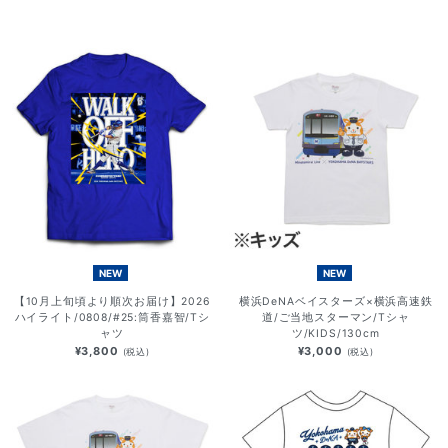
NEW
NEW
【10月上旬頃より順次お届け】2026
横浜DeNAベイスターズ×横浜高速鉄
ハイライト/0808/#25:筒香嘉智/Tシ
道/ご当地スターマン/Tシャ
ャツ
ツ/KIDS/130cm
¥3,800
¥3,000
(税込)
(税込)