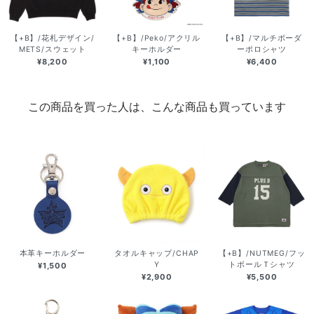
【+B】/花札デザイン/
【+B】/Peko/アクリル
【+B】/マルチボーダ
METS/スウェット
キーホルダー
ーポロシャツ
¥8,200
¥1,100
¥6,400
この商品を買った人は、こんな商品も買っています
本革キーホルダー
タオルキャップ/CHAP
【+B】/NUTMEG/フッ
Y
トボールＴシャツ
¥1,500
¥2,900
¥5,500