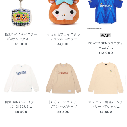
横浜DeNAベイスター
もちもちフェイスクッ
再入荷
ズ×オリックス・...
ション/DB.キララ
POWER SENDユニフォ
¥1,000
¥4,000
ーム/VI...
¥12,000
横浜DeNAベイスター
【+B】/ロングスリー
マスコット刺繍/ロング
ズ×DISCUS...
ブTシャツ/カーブ
スリーブTシャツ...
¥6,400
¥5,200
¥4,800