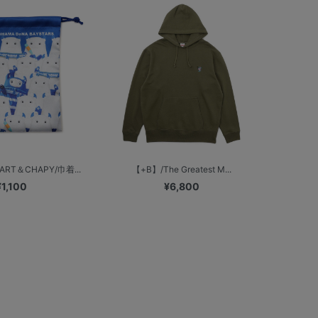
T＆CHAPY/巾着...
【+B】/The Greatest M...
¥1,100
¥6,800