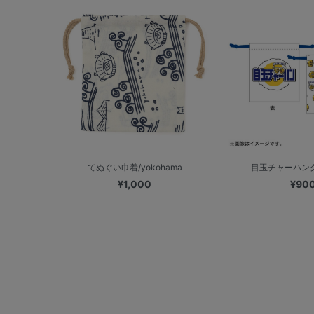
てぬぐい巾着/yokohama
目玉チャーハン
¥1,000
¥90