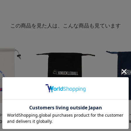
この商品を見た人は、こんな商品も見ています
ips/EVA巾着
【+B】/スエード調巾着/ナックル
【+B】/ス
0
¥1,500