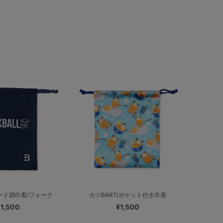
エード調巾着/フォーク
カツBART/ポケット付き巾着
¥1,500
¥1,500