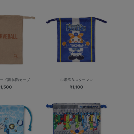
エード調巾着/カーブ
巾着/DB.スターマン
¥1,500
¥1,100