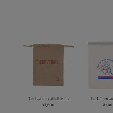
【+B】/スエード調巾着/カーブ
【+B】/Pitch Gr
¥1,500
¥1,60