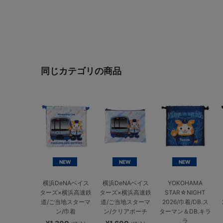
同じカテゴリの商品
NEW
NEW
NEW
横浜DeNAベイス
横浜DeNAベイス
YOKOHAMA
ターズ×横浜高速鉄
ターズ×横浜高速鉄
STAR☆NIGHT
道/ご当地スターマ
道/ご当地スターマ
2026/巾着/DB.ス
ン/巾着
ン/クリアポーチ
ターマン＆DB.キラ
ラ