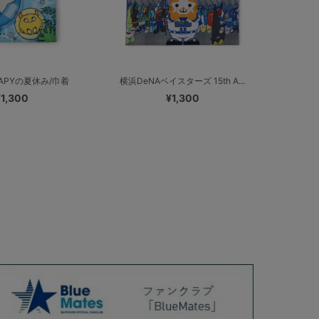
HAPYの夏休み/巾着
横浜DeNAベイスターズ 15th A...
¥1,300
¥1,300