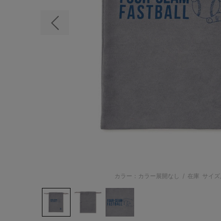
前の画像
カラー：カラー展開なし
/
在庫
サイズ