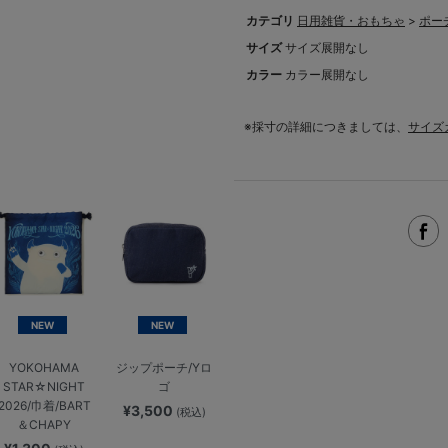
カテゴリ
日用雑貨・おもちゃ
>
ポー
サイズ
サイズ展開なし
カラー
カラー展開なし
※採寸の詳細につきましては、
サイズ
NEW
NEW
YOKOHAMA
ジップポーチ/Yロ
STAR☆NIGHT
ゴ
2026/巾着/BART
¥3,500
(税込)
＆CHAPY