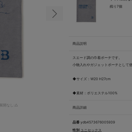
残り7個
次の画像
商品説明
スエード調の巾着ポーチです。
小物入れやガジェットポーチとして
◆サイズ：W20 H27cm
◆素材：ポリエステル100%
展開なし:△
商品詳細
品番
ydb4573676005939
性別
ユニセックス