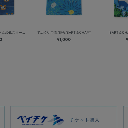
/DB.スター...
てぬぐい巾着/花火/BART＆CHAPY
BART＆C
0
¥1,000