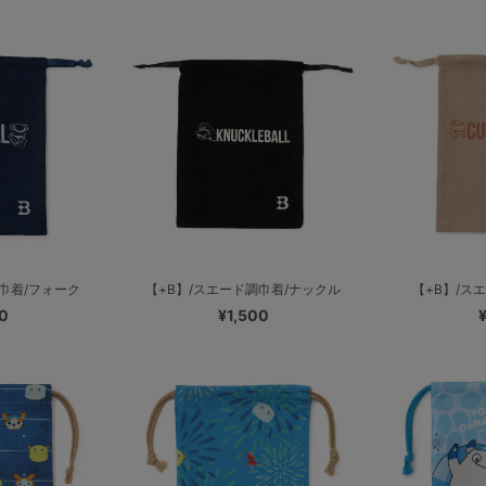
巾着/フォーク
【+B】/スエード調巾着/ナックル
【+B】/ス
0
¥1,500