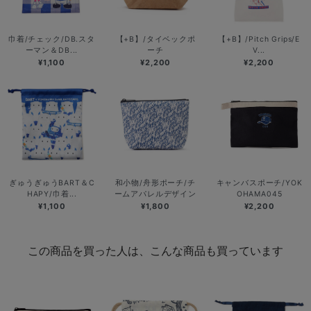
巾着/チェック/DB.スタ
【+B】/タイベックポ
【+B】/Pitch Grips/E
ーマン＆DB...
ーチ
V...
¥1,100
¥2,200
¥2,200
ぎゅうぎゅうBART＆C
和小物/舟形ポーチ/チ
キャンバスポーチ/YOK
HAPY/巾着...
ームアパレルデザイン
OHAMA045
¥1,100
¥1,800
¥2,200
この商品を買った人は、こんな商品も買っています