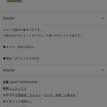
商品説明
スエード調の巾着ポーチです。
小物入れやガジェットポーチとして使いやすいサイズ感です。
◆サイズ：W20 H27cm
◆素材：ポリエステル100%
商品詳細
品番
ydb4573676005946
性別
ユニセックス
カテゴリ
日用雑貨・おもちゃ
>
ポーチ・財布・小物入れ
サイズ
サイズ展開なし