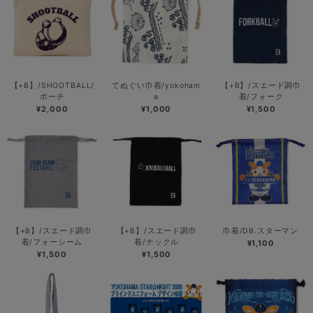
【+B】/SHOOTBALL/
てぬぐい巾着/yokoham
【+B】/スエード調巾
ポーチ
a
着/フォーク
¥2,000
¥1,000
¥1,500
【+B】/スエード調巾
【+B】/スエード調巾
巾着/DB.スターマン
着/フォーシーム
着/ナックル
¥1,100
¥1,500
¥1,500