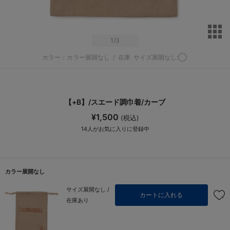
サ
1
/3
カラー：カラー展開なし
/
在庫
サイズ展開なし:◯
【+B】/スエード調巾着/カーブ
¥1,500
(税込)
14
人がお気に入りに登録中
カラー展開なし
サイズ展開なし /
カートに入れる
在庫あり