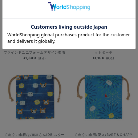
NEW
NEW
YOKOHAMA STAR☆NIGHT 2026/
ラフスタイル選手グッズ第3弾/フラ
ブラインドユニフォームデザイン巾着
ットポーチ
¥1,300
¥1,100
(税込)
(税込)
てぬぐい巾着/お面屋さん/DB.スター
てぬぐい巾着/花火/BART＆CHAPY