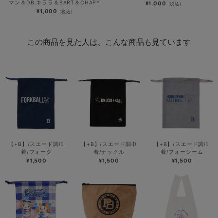
マン＆DB.キララ＆BART＆CHAPY
¥1,000
(税込)
¥1,000
(税込)
この商品を見た人は、こんな商品も見ています
【+B】/スエード調巾
【+B】/スエード調巾
【+B】/スエード調巾
着/フォーク
着/ナックル
着/フォーシーム
¥1,500
¥1,500
¥1,500