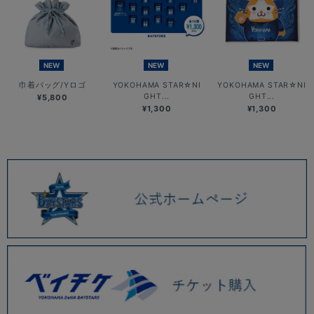
NEW
NEW
NEW
巾着バッグ/Yロゴ
YOKOHAMA STAR☆NI
YOKOHAMA STAR☆NI
GHT...
GHT...
¥5,800
¥1,300
¥1,300