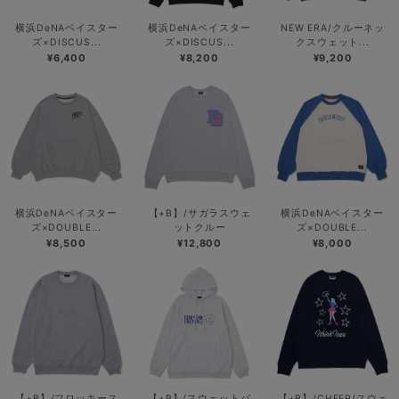
横浜DeNAベイスター
横浜DeNAベイスター
NEW ERA/クルーネッ
ズ×DISCUS...
ズ×DISCUS...
クスウェット...
¥6,400
¥8,200
¥9,200
横浜DeNAベイスター
【+B】/サガラスウェ
横浜DeNAベイスター
ズ×DOUBLE...
ットクルー
ズ×DOUBLE...
¥8,500
¥12,800
¥8,000
【+B】/フロッキース
【+B】/スウェットパ
【+B】/CHEER/スウェ