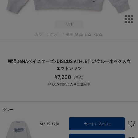
サ
1
/11
カラー：グレー
/
在庫
M:△
L:△
XL:△
横浜DeNAベイスターズ×DISCUS ATHLETIC/クルーネックスウ
ェットシャツ
¥7,200
(税込)
141
人がお気に入りに登録中
グレー
カートに入れる
M /
残り2個