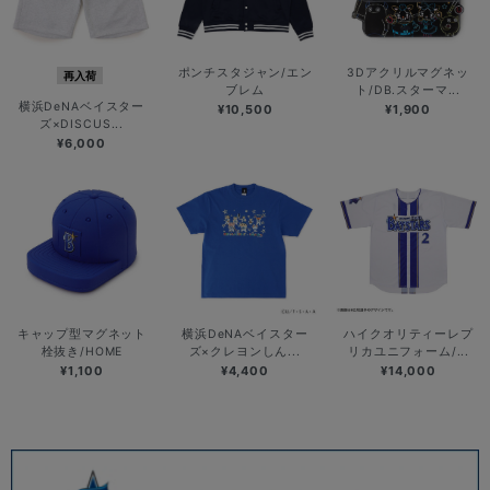
ポンチスタジャン/エン
3Dアクリルマグネッ
再入荷
ブレム
ト/DB.スターマ...
横浜DeNAベイスター
¥10,500
¥1,900
ズ×DISCUS...
¥6,000
キャップ型マグネット
横浜DeNAベイスター
ハイクオリティーレプ
栓抜き/HOME
ズ×クレヨンしん...
リカユニフォーム/...
¥1,100
¥4,400
¥14,000