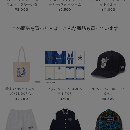
ウェットクルー045
ーカー/フォーシーム
ットクルー
¥8,000
¥7,500
¥11,800
この商品を買った人は、こんな商品も買っています
横浜DeNAベイスター
パタパタメモ/HOME＆
NEW ERA/PC9FIFTY
ズ×SNOOPY...
VISITOR
CH...
¥2,200
¥700
¥6,800