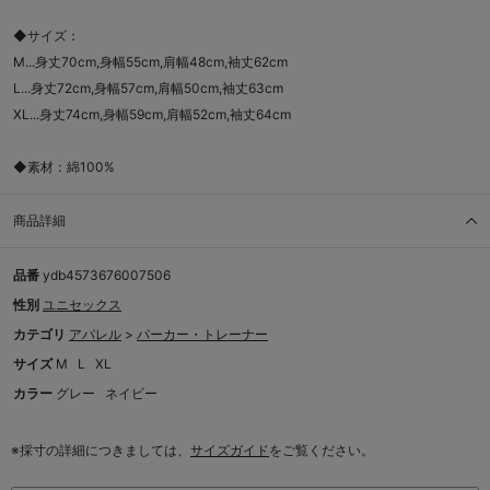
◆サイズ：
M...身丈70cm,身幅55cm,肩幅48cm,袖丈62cm
L...身丈72cm,身幅57cm,肩幅50cm,袖丈63cm
XL...身丈74cm,身幅59cm,肩幅52cm,袖丈64cm
◆素材：綿100%
商品詳細
品番
ydb4573676007506
性別
ユニセックス
カテゴリ
アパレル
>
パーカー・トレーナー
サイズ
M
L
XL
カラー
グレー
ネイビー
※採寸の詳細につきましては、
サイズガイド
をご覧ください。