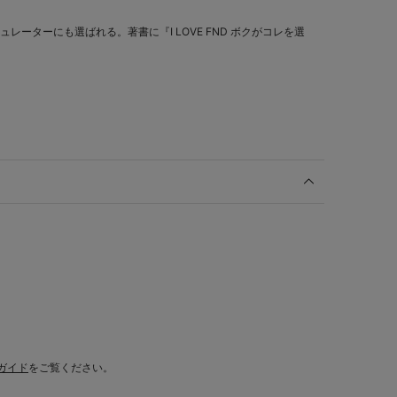
ュレーターにも選ばれる。著書に『I LOVE FND ボクがコレを選
ガイド
をご覧ください。