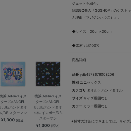
ジェットを紹介。
雑誌GQ発の「GQSHOP」のゲストキ
ぶ理由（マガジンハウス）』。
◆サイズ：30cm×30cm
◆素材：綿100%
商品詳細
品番
ydb4573676008206
性別
ユニセックス
カテゴリ
タオル
>
ハンドタオル
横浜DeNAベイス
横浜DeNAベイス
サイズ
サイズ展開なし
ターズ×ANGEL
ターズ×ANGEL
カラー
カラー展開なし
BLUE/ハンドタオ
BLUE/ハンドタオ
ル/DB.スターマン
ル/レインボー/DB.
スターマン
¥1,300
(税込)
※採寸の詳細につきましては、
サイズ
¥1,300
(税込)