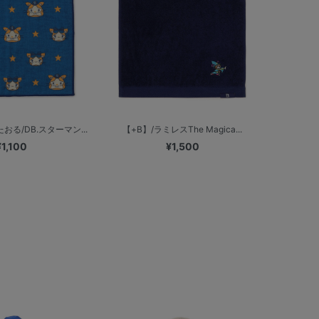
る/DB.スターマン...
【+B】/ラミレスThe Magica...
¥1,100
¥1,500