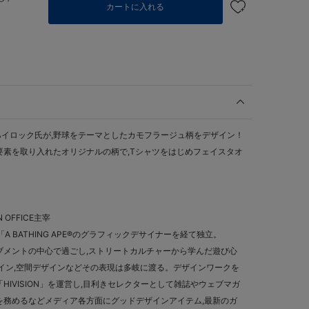
カートに入れる
イロック氏が,野球をテーマとしたカモフラージュ柄をデザイン！
要素を取り入れたオリジナルの柄で,Tシャツをはじめフェイスタオ
。
 OFFICE主宰
A BATHING APE®のグラフィックデサイナーを経て独立。
ブメントの中心で過ごし,ストリートカルチャーから学んだ遊び心
ザイン,空間デザインなどその表現は多岐に渡る。デザインワークを
HIVISION」を運営し,目利きセレクターとして雑誌やウェブマガ
を務めるなどメディア各方面にグッドデザインアイテム,最新のガ