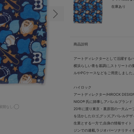
在庫あり
次の画像
商品説明
アートディレクターとして活躍するハ
横浜らしい青を基調に,ストリートの
ルやPCケースなどをご用意しました
ハイロック
アートディレクター/HIROCK DESIGN
NIGO® 氏に師事しアパレルブランド「
展開なし:◯
20年に渡り東京・裏原宿の一大ムー
を活かしたロゴ,グッズ,アパレルデ
生業とする一方で,自身の情報サイト「
ジンでの連載,ラジオパーソナリティ