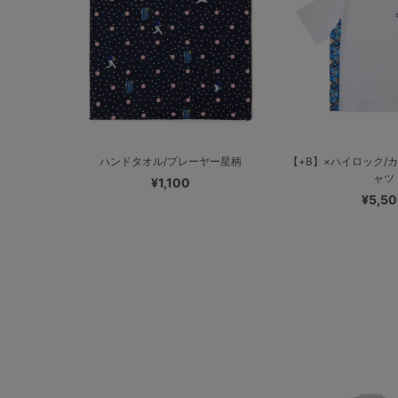
ハンドタオル/プレーヤー星柄
【+B】×ハイロック/
ャツ
¥1,100
¥5,5