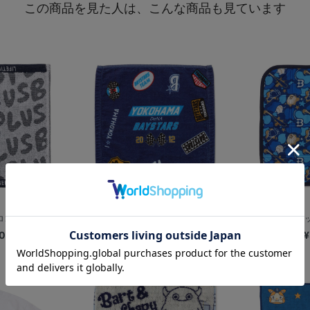
この商品を見た人は、こんな商品も見ています
ゴ/ジャガード...
レーシングコア/ハンドタオル
【+B】×ハイロッ
0
¥1,500
¥