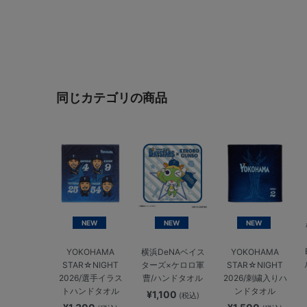
同じカテゴリの商品
NEW
NEW
NEW
YOKOHAMA
横浜DeNAベイス
YOKOHAMA
STAR☆NIGHT
ターズ×ケロロ軍
STAR☆NIGHT
2026/選手イラス
曹/ハンドタオル
2026/刺繍入りハ
トハンドタオル
ンドタオル
¥1,100
(税込)