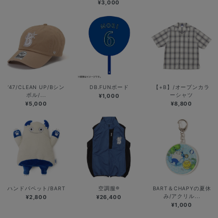
¥3,000
’47/CLEAN UP/Bシン
DB.FUNボード
【+B】/オープンカラ
ボル/...
ーシャツ
¥1,000
¥5,000
¥8,800
ハンドパペット/BART
空調服®
BART＆CHAPYの夏休
み/アクリル...
¥2,800
¥26,400
¥1,000