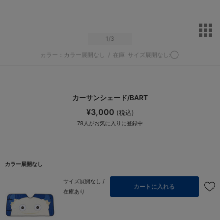
サ
1
/3
カラー：カラー展開なし
/
在庫
サイズ展開なし:◯
カーサンシェード/BART
¥3,000
(税込)
78
人がお気に入りに登録中
カラー展開なし
サイズ展開なし /
カートに入れる
在庫あり