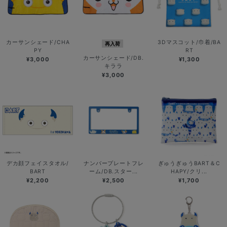
カーサンシェード/CHA
3Dマスコット/巾着/BA
再入荷
PY
RT
カーサンシェード/DB.
¥3,000
¥1,300
キララ
¥3,000
デカ顔フェイスタオル/
ナンバープレートフレ
ぎゅうぎゅうBART＆C
BART
ーム/DB.スター...
HAPY/クリ...
¥2,200
¥2,500
¥1,700