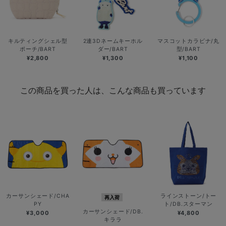
キルティングシェル型
2連3Dネームキーホル
マスコットカラビナ/丸
ポーチ/BART
ダー/BART
型/BART
¥2,800
¥1,300
¥1,100
この商品を買った人は、こんな商品も買っています
カーサンシェード/CHA
ラインストーン/トー
再入荷
PY
ト/DB.スターマン
カーサンシェード/DB.
¥3,000
¥4,800
キララ