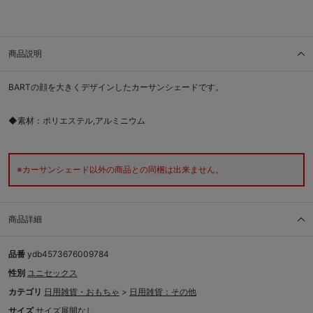
商品説明
BARTの顔を大きくデザインしたカーサンシェードです。
◆素材：ポリエステル,アルミニウム
※カーサンシェード以外の商品との同梱は出来ません。
商品詳細
品番
ydb4573676009784
性別
ユニセックス
カテゴリ
日用雑貨・おもちゃ
>
日用雑貨：その他
サイズ
サイズ展開なし