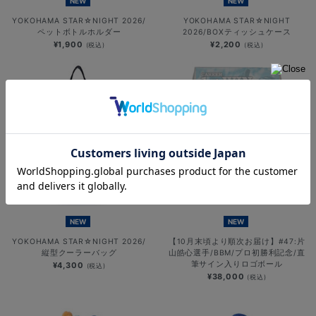
NEW
NEW
YOKOHAMA STAR☆NIGHT 2026/
YOKOHAMA STAR☆NIGHT
ペットボトルホルダー
2026/BOXティッシュケース
¥1,900
¥2,200
(税込)
(税込)
NEW
NEW
YOKOHAMA STAR☆NIGHT 2026/
【10月末頃より順次お届け】#47:片
縦型クーラーバッグ
山皓心選手/BBM/プロ初勝利記念/直
筆サイン入りロゴボール
¥4,300
(税込)
¥38,000
(税込)