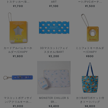
トステッカー/B...
ART
ート/PVCポーチ...
¥1,700
¥1,100
¥1,500
カードアルバムキーホ
3Dマスコット/フェイ
ミニフォトキーホルダ
ルダー/CHAPY
スタオル/BART
ー/CHAPY
¥1,800
¥2,200
¥800
マスコットボディサイ
MONSTER CHILLER S
カツBART/ポケット付
ン/アクリルキーホ...
ER...
きトートバッグ
¥1,000
¥4,400
¥4,600