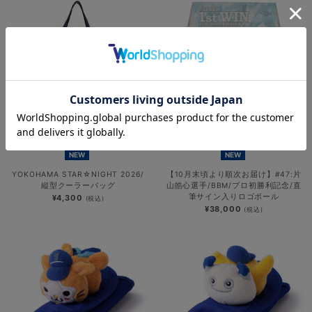
NEW
NEW
YOKOHAMA STAR☆NIGHT 2026/
【10月末頃より順次お届け】#47:片
縦型クーラーバッグ
山皓心選手/BBM/プロ初勝利記念/直
筆サイン入りロゴボール
¥4,300
(税込)
¥38,000
(税込)