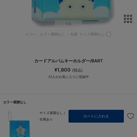
サ
1
/4
カラー：カラー展開なし
/
在庫
サイズ展開なし:◯
カードアルバムキーホルダー/BART
¥1,800
(税込)
31
人がお気に入りに登録中
カラー展開なし
サイズ展開なし /
カートに入れる
在庫あり