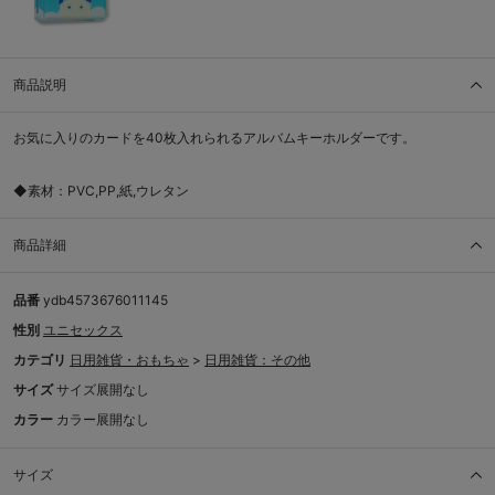
商品説明
お気に入りのカードを40枚入れられるアルバムキーホルダーです。
◆素材：PVC,PP,紙,ウレタン
商品詳細
品番
ydb4573676011145
性別
ユニセックス
カテゴリ
日用雑貨・おもちゃ
>
日用雑貨：その他
サイズ
サイズ展開なし
カラー
カラー展開なし
サイズ