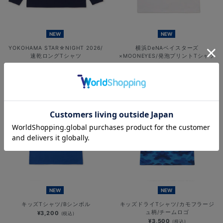
NEW
NEW
YOKOHAMA STAR☆NIGHT 2026/
横浜DeNAベイスターズ
速乾ロングTシャツ
×MOONEYES/発泡プリントTシャツ
¥6,701
¥5,000
(税込)
(税込)
NEW
NEW
キッズTシャツ/Bシンボル
キッズドライTシャツ/カモフラージ
ュ柄/チームロゴ
¥3,200
(税込)
¥3,500
(税込)