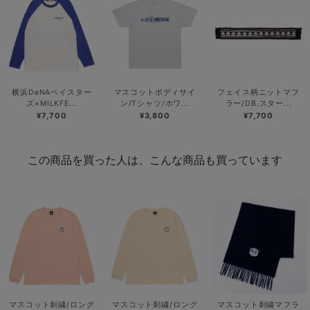
横浜DeNAベイスター
マスコットボディサイ
フェイス柄ニットマフ
ズ×MILKFE...
ン/Tシャツ/ホワ...
ラー/DB.スター...
¥7,700
¥3,800
¥7,700
この商品を買った人は、こんな商品も買っています
マスコット刺繍/ロング
マスコット刺繍/ロング
マスコット刺繍マフラ