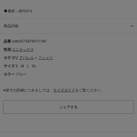
◆素材：綿100％
商品詳細
品番
ydb4573676011190
性別
ユニセックス
カテゴリ
アパレル
>
Ｔシャツ
サイズ
S
M
L
XL
カラー
ブルー
※採寸の詳細につきましては、
サイズガイド
をご覧ください。
シェアする