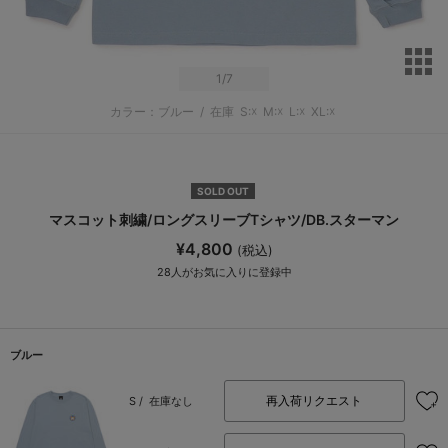
サ
1
/7
カラー：ブルー
/
在庫
S:☓
M:☓
L:☓
XL:☓
SOLD OUT
マスコット刺繍/ロングスリーブTシャツ/DB.スターマン
¥4,800
(税込)
28
人がお気に入りに登録中
ブルー
再入荷リクエスト
S /
在庫なし