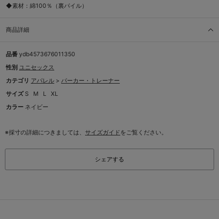
◆素材：綿100％（裏パイル）
商品詳細
品番
ydb4573676011350
性別
ユニセックス
カテゴリ
アパレル
>
パーカー・トレーナー
サイズ
S
M
L
XL
カラー
ネイビー
※採寸の詳細につきましては、
サイズガイド
をご覧ください。
シェアする