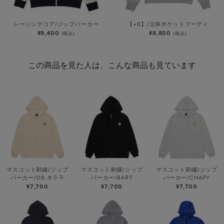
レーシングコア/ジップパーカー
【+B】/立体ポケットフーディ
¥9,400
¥8,800
(税込)
(税込)
この商品を見た人は、こんな商品も見ています
マスコット刺繍/ジップ
マスコット刺繍/ジップ
マスコット刺繍/ジップ
パーカー/DB.キララ
パーカー/BART
パーカー/CHAPY
¥7,700
¥7,700
¥7,700