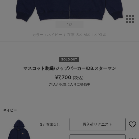
サ
1
/7
カラー：ネイビー
/
在庫
S:☓
M:☓
L:☓
XL:☓
SOLD OUT
マスコット刺繍/ジップパーカー/DB.スターマン
¥7,700
(税込)
74
人がお気に入りに登録中
ネイビー
再入荷リクエスト
S /
在庫なし