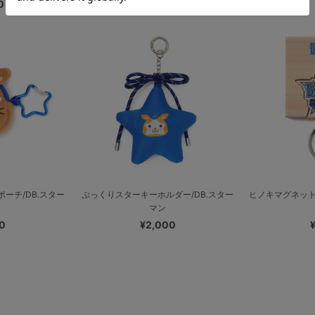
0
ーチ/DB.スター
ぷっくりスターキーホルダー/DB.スター
ヒノキマグネット
マン
0
¥2,000