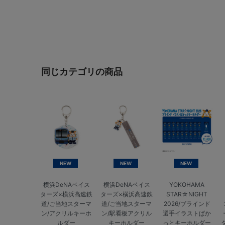
同じカテゴリの商品
NEW
NEW
NEW
横浜DeNAベイス
横浜DeNAベイス
YOKOHAMA
ターズ×横浜高速鉄
ターズ×横浜高速鉄
STAR☆NIGHT
道/ご当地スターマ
道/ご当地スターマ
2026/ブラインド
ン/アクリルキーホ
ン/駅看板アクリル
選手イラストぱか
ルダー
キーホルダー
っとキーホルダー