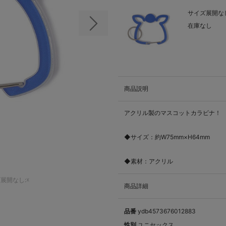
サイズ展開なし
在庫なし
次の画像
商品説明
アクリル製のマスコットカラビナ！
◆サイズ：約W75mm×H64mm
◆素材：アクリル
展開なし:☓
商品詳細
品番
ydb4573676012883
性別
ユニセックス