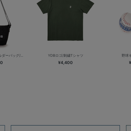
ルダーバッグ/...
YDBロゴ/刺繍Tシャツ
野球
00
¥4,400