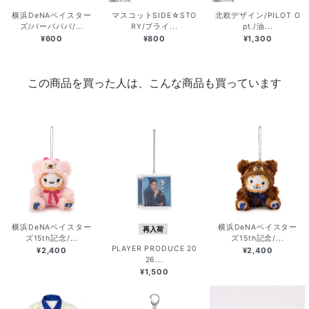
横浜DeNAベイスター
マスコットSIDE☆STO
北欧デザイン/PILOT O
ズ/バーバパパ/...
RY/ブライ...
pt./油...
¥600
¥800
¥1,300
この商品を買った人は、こんな商品も買っています
横浜DeNAベイスター
横浜DeNAベイスター
再入荷
ズ15th記念/...
ズ15th記念/...
PLAYER PRODUCE 20
¥2,400
¥2,400
26...
¥1,500