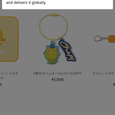
ト/ハンドタオ
2連3Dネームキーホルダー/CHAPY
マスコットボデ
PY
¥1,300
0
¥