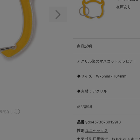
在庫あり
次の画像
商品説明
アクリル製のマスコットカラビナ！
◆サイズ：W75mm×H64mm
◆素材：アクリル
商品詳細
展開なし:◯
品番
ydb4573676012913
性別
ユニセックス
カテゴリ
日用雑貨・おもちゃ
>
キー