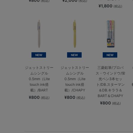
¥800
¥2,000
(税込)
(税込)
¥1,800
(税込)
NEW
NEW
NEW
ジェットストリー
ジェットストリー
三菱鉛筆/プロパ
ムシングル
ムシングル
ス・ウインドウ/蛍
0.5mm（Lite
0.5mm（Lite
光ペン3本セッ
touch ink搭
touch ink搭
ト/DB.スターマン
載）/BART
載）/CHAPY
＆DB.キララ＆
BART＆CHAPY
¥800
¥800
(税込)
(税込)
¥800
(税込)