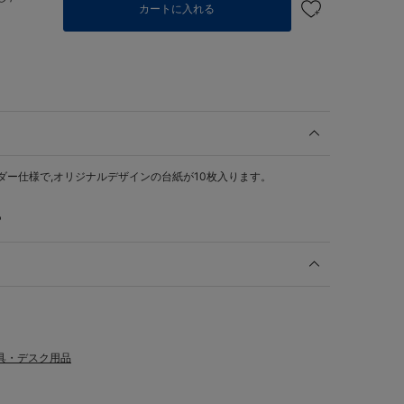
カートに入れる
ダー仕様で,オリジナルデザインの台紙が10枚入ります。
P
具・デスク用品