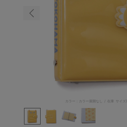
前の画像
カラー：カラー展開なし
/
在庫
サイズ