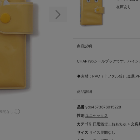
在庫あり
次の画像
商品説明
CHAPYのシールブックです。バイン
◆素材：PVC（非フタル酸）,金属,P
商品詳細
品番
ydb4573676015228
展開なし:◯
性別
ユニセックス
カテゴリ
日用雑貨・おもちゃ
>
文房
サイズ
サイズ展開なし