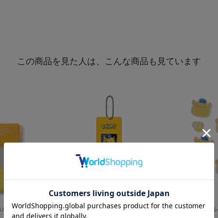
この商品を見た人は、こんな商品も見ています
ダー/CHAPY
実写マスコット/4カットステッカー/C...
アクリル