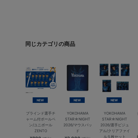
同じカテゴリの商品
NEW
NEW
NEW
ブラインド選手チ
YOKOHAMA
YOKOHAMA
ャーム付ボールペ
STAR☆NIGHT
STAR☆NIGHT
ン/ユニボール
2026/マウスパッ
2026/選手ビジュ
ZENTO
ド
アル/クリアファイ
ル５枚セット