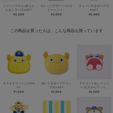
ソフトパステル/折りた
カレッジデザインvol.2/
チェーン付きポーチ/C
たみミラー/CHAPY
トートバッ...
HAPY
¥2,200
¥2,600
¥2,800
この商品を買った人は、こんな商品も買っています
キラキラワッペン/CHA
ぬいぐるみヘアクリッ
マスコットおしりシリ
PY
プ/CHAPY
ーズ/さがらワッペ...
¥1,500
¥1,500
¥1,500