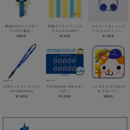
横浜DeNAベイスター
刺繍ストライプハンカ
マスコットおしりシリ
ズ×PEZ/蓄光...
チタオル/CHAPY
ーズ/さがらワッペ...
¥800
¥1,100
¥1,500
LEDネックストラップ/I
YOKOHAMA GIRLS☆F
ミニタオル/デカ顔//D
☆YOKOHAMA
EST...
B.スターマン
¥1,800
¥1,000
¥800