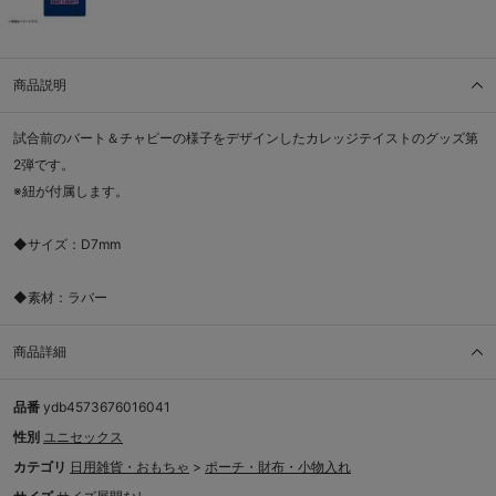
商品説明
試合前のバート＆チャピーの様子をデザインしたカレッジテイストのグッズ第
2弾です。
※紐が付属します。
◆サイズ：D7mm
◆素材：ラバー
商品詳細
品番
ydb4573676016041
性別
ユニセックス
カテゴリ
日用雑貨・おもちゃ
>
ポーチ・財布・小物入れ