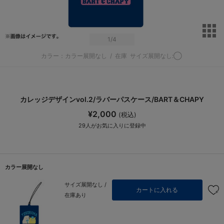
サ
1
/4
カラー：カラー展開なし
/
在庫
サイズ展開なし:◯
カレッジデザインvol.2/ラバーパスケース/BART＆CHAPY
¥2,000
(税込)
29
人がお気に入りに登録中
カラー展開なし
サイズ展開なし /
カートに入れる
在庫あり