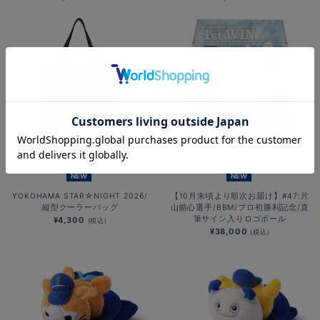
NEW
NEW
YOKOHAMA STAR☆NIGHT 2026/
【10月末頃より順次お届け】#47:片
縦型クーラーバッグ
山皓心選手/BBM/プロ初勝利記念/直
筆サイン入りロゴボール
¥4,300
(税込)
¥38,000
(税込)