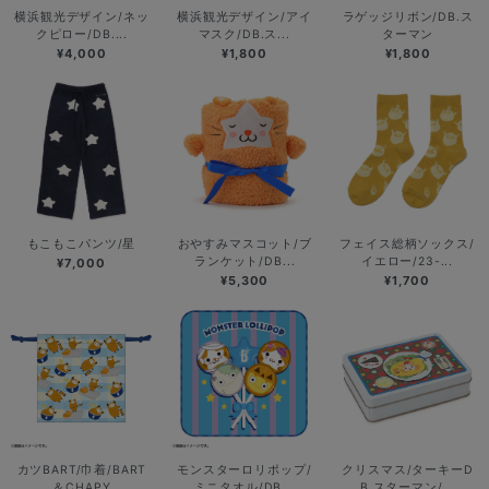
横浜観光デザイン/ネッ
横浜観光デザイン/アイ
ラゲッジリボン/DB.ス
クピロー/DB....
マスク/DB.ス...
ターマン
¥4,000
¥1,800
¥1,800
もこもこパンツ/星
おやすみマスコット/ブ
フェイス総柄ソックス/
ランケット/DB...
イエロー/23-...
¥7,000
¥5,300
¥1,700
カツBART/巾着/BART
モンスターロリポップ/
クリスマス/ターキーD
＆CHAPY
ミニタオル/DB...
B.スターマン/...