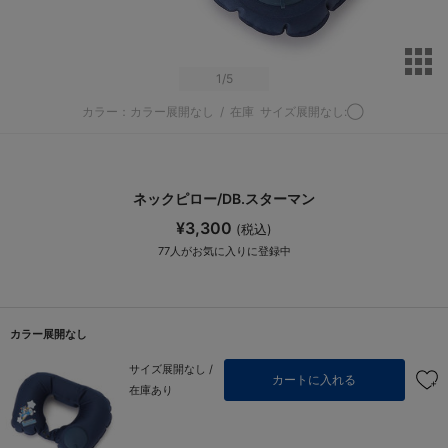
サ
1
/5
カラー：カラー展開なし
/
在庫
サイズ展開なし:◯
ネックピロー/DB.スターマン
¥3,300
(税込)
77
人がお気に入りに登録中
カラー展開なし
サイズ展開なし /
カートに入れる
在庫あり