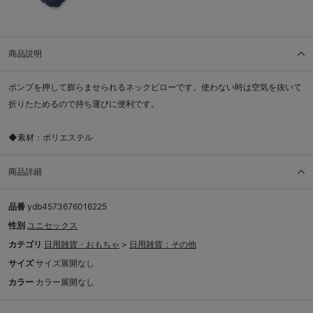
商品説明
ポンプを押して膨らませられるネックピローです。使わない時は空気を抜いて
折りたためるので持ち運びに便利です。
◆素材：ポリエステル
商品詳細
品番
ydb4573676016225
性別
ユニセックス
カテゴリ
日用雑貨・おもちゃ
>
日用雑貨：その他
サイズ
サイズ展開なし
カラー
カラー展開なし