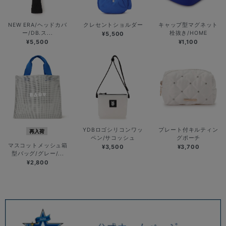
NEW ERA/ヘッドカバ
クレセントショルダー
キャップ型マグネット
ー/DB.ス...
栓抜き/HOME
¥5,500
¥5,500
¥1,100
YDBロゴシリコンワッ
プレート付キルティン
再入荷
ペン/サコッシュ
グポーチ
マスコットメッシュ箱
¥3,500
¥3,700
型バッグ/グレー/...
¥2,800