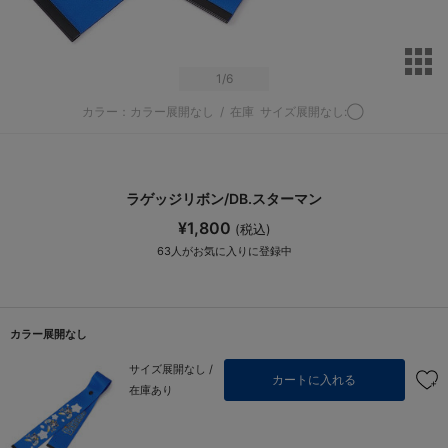
サ
1
/6
カラー：カラー展開なし
/
在庫
サイズ展開なし:◯
ラゲッジリボン/DB.スターマン
¥1,800
(税込)
63
人がお気に入りに登録中
カラー展開なし
サイズ展開なし /
カートに入れる
在庫あり