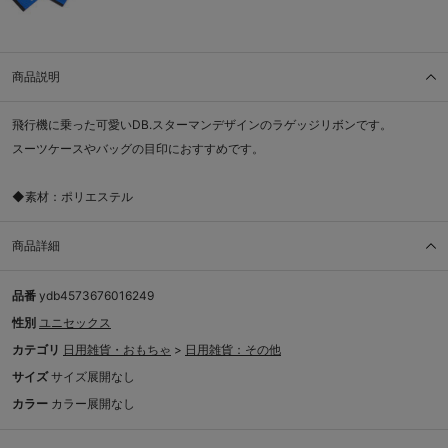
商品説明
飛行機に乗った可愛いDB.スターマンデザインのラゲッジリボンです。
スーツケースやバッグの目印におすすめです。
◆素材：ポリエステル
商品詳細
品番
ydb4573676016249
性別
ユニセックス
カテゴリ
日用雑貨・おもちゃ
>
日用雑貨：その他
サイズ
サイズ展開なし
カラー
カラー展開なし