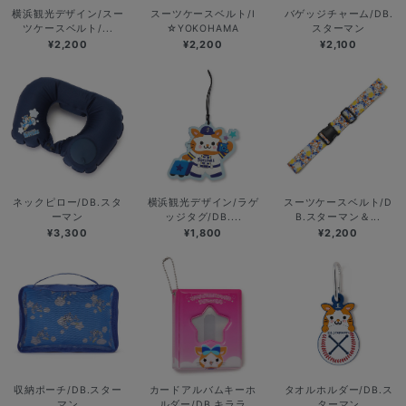
横浜観光デザイン/スー
スーツケースベルト/I
バゲッジチャーム/DB.
ツケースベルト/...
☆YOKOHAMA
スターマン
¥2,200
¥2,200
¥2,100
ネックピロー/DB.スタ
横浜観光デザイン/ラゲ
スーツケースベルト/D
ーマン
ッジタグ/DB....
B.スターマン＆...
¥3,300
¥1,800
¥2,200
収納ポーチ/DB.スター
カードアルバムキーホ
タオルホルダー/DB.ス
マン
ルダー/DB.キララ
ターマン