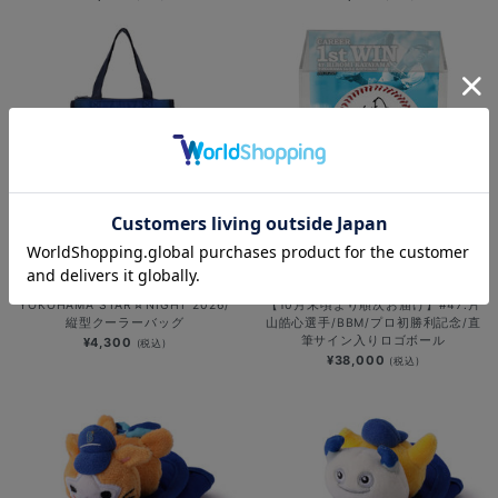
NEW
NEW
YOKOHAMA STAR☆NIGHT 2026/
【10月末頃より順次お届け】#47:片
縦型クーラーバッグ
山皓心選手/BBM/プロ初勝利記念/直
筆サイン入りロゴボール
¥4,300
(税込)
¥38,000
(税込)