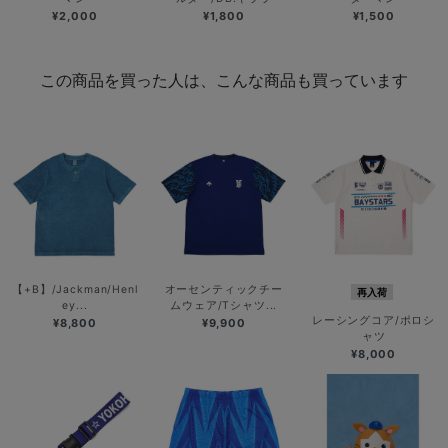
¥2,000
¥1,800
¥1,500
この商品を買った人は、こんな商品も買っています
【+B】/Jackman/Henl
オーセンティックチー
再入荷
ey...
ムウェア/Tシャツ...
レーシングコア/ポロシ
¥8,800
¥9,900
ャツ
¥8,000