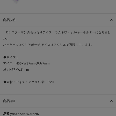
商品説明
「DB.スターマンのもっちりアイス（ラムネ味）」がキーホルダーになりまし
た。
パッケージはクリアポーチ,アイスはアクリルで再現しています。
◆サイズ：
アイス：H56×W37mm,厚み7mm
袋：H77×W81mm
◆素材：アイス：アクリル,袋：PVC
商品詳細
品番
ydb4573676016287