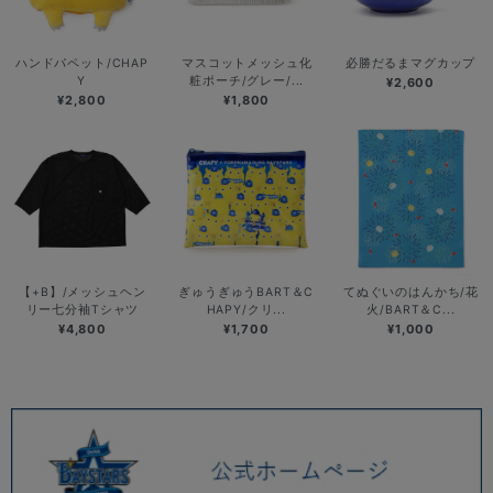
ハンドパペット/CHAP
マスコットメッシュ化
必勝だるまマグカップ
Y
粧ポーチ/グレー/...
¥2,600
¥2,800
¥1,800
【+B】/メッシュヘン
ぎゅうぎゅうBART＆C
てぬぐいのはんかち/花
リー七分袖Tシャツ
HAPY/クリ...
火/BART＆C...
¥4,800
¥1,700
¥1,000