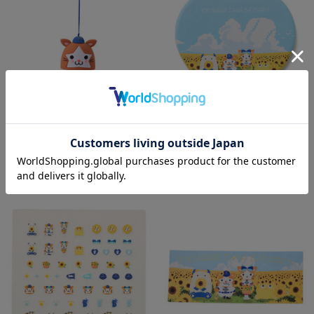
風鈴/DB.スターマン
再入荷
¥2,000
(税込)
ひまわり畑マスコットコンパクトミラ
ー/DB.スターマン＆DB.キララ＆
BART＆CHAPY
¥1,400
(税込)