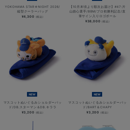
YOKOHAMA STAR☆NIGHT 2026/
【10月末頃より順次お届け】#47:片
縦型クーラーバッグ
山皓心選手/BBM/プロ初勝利記念/直
筆サイン入りロゴボール
¥4,300
(税込)
¥38,000
(税込)
NEW
NEW
マスコットぬいぐるみショルダーパッ
マスコットぬいぐるみショルダーパッ
ド/DB.スターマン＆DB.キララ
ド/BART＆CHAPY
¥3,200
¥3,200
(税込)
(税込)