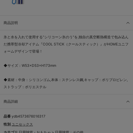
商品説明
氷と水を入れて使用する“シリコーン氷のう"を,独自の真空断熱構造で包み込ん
だ携帯型冷却アイテム『COOL STICK（クールスティック）』がHOMEユニフ
ォームデザインで登場！
◆サイズ：W53×D53×H173mm
◆素材：中身：シリコンゴム,本体：ステンレス鋼,キャップ：ポリプロピレン,
ストラップ：ポリエステル
商品詳細
品番
ydb4573676016317
性別
ユニセックス
カテゴリ
日用雑貨・おもちゃ
>
日用雑貨：その他