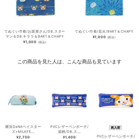
てぬぐい巾着/お面屋さん/DB.スター
てぬぐい巾着/花火/BART＆CHAPY
マン＆DB.キララ＆BART＆CHAPY
¥1,000
(税込)
¥1,000
(税込)
この商品を見た人は、こんな商品も見ています
横浜DeNAベイスター
PVCレザーペンポーチ/
再入荷
ズ×MILKFE...
総柄/DB.ス...
PVCレザーペンポーチ/
¥2,750
¥1,400