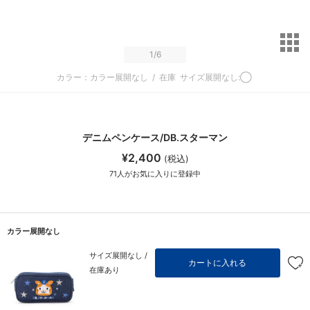
サ
1
/6
カラー：カラー展開なし
/
在庫
サイズ展開なし:◯
デニムペンケース/DB.スターマン
¥2,400
(税込)
71
人がお気に入りに登録中
カラー展開なし
サイズ展開なし /
カートに入れる
在庫あり