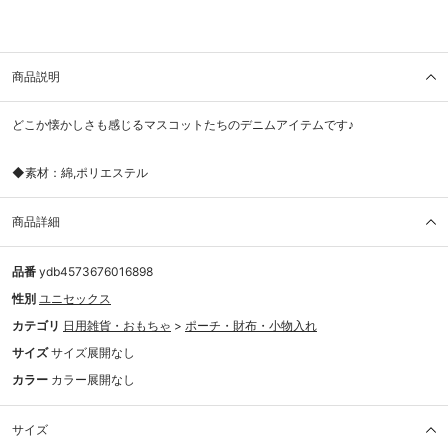
商品説明
どこか懐かしさも感じるマスコットたちのデニムアイテムです♪
◆素材：綿,ポリエステル
商品詳細
品番
ydb4573676016898
性別
ユニセックス
カテゴリ
日用雑貨・おもちゃ
>
ポーチ・財布・小物入れ
サイズ
サイズ展開なし
カラー
カラー展開なし
サイズ