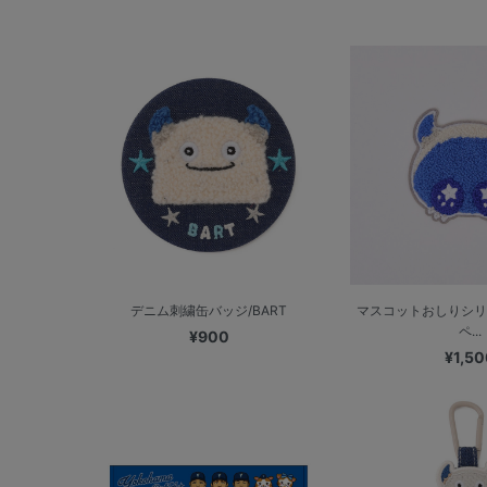
デニム刺繍缶バッジ/BART
マスコットおしりシリ
ペ...
¥900
¥1,50