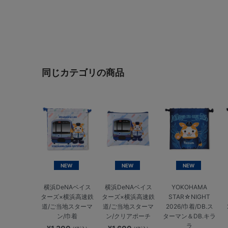
同じカテゴリの商品
NEW
NEW
NEW
横浜DeNAベイス
横浜DeNAベイス
YOKOHAMA
ターズ×横浜高速鉄
ターズ×横浜高速鉄
STAR☆NIGHT
道/ご当地スターマ
道/ご当地スターマ
2026/巾着/DB.ス
ン/巾着
ン/クリアポーチ
ターマン＆DB.キラ
ラ