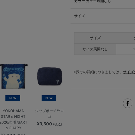
カラー
カラー展開なし
サイズ
サイズ
サイズ展開なし
※採寸の詳細につきましては、
サイズ
NEW
NEW
YOKOHAMA
ジップポーチ/Yロ
STAR☆NIGHT
ゴ
2026/巾着/BART
¥3,500
(税込)
＆CHAPY