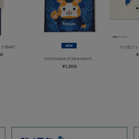
NEW
/BART
デカ顔フェ
00
¥
YOKOHAMA STAR☆NIGHT...
¥1,300