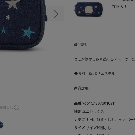
在庫あり
次の画像
商品説明
どこか懐かしさも感じるマスコットた
◆素材：綿,ポリエステル
商品詳細
品番
ydb4573676016911
展開なし:◯
性別
ユニセックス
カテゴリ
日用雑貨・おもちゃ
>
ポー
サイズ
サイズ展開なし