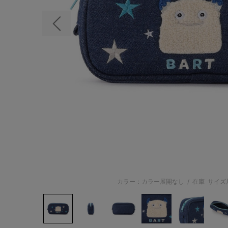
前の画像
カラー：カラー展開なし
/
在庫
サイズ