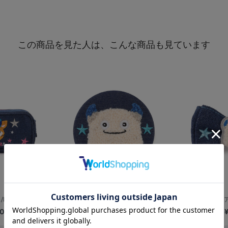
この商品を見た人は、こんな商品も見ています
DB.キララ
デニム刺繍缶バッジ/BART
デニムヘア
00
¥900