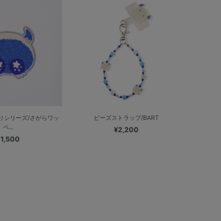
りシリーズ/さがらワッ
ビーズストラップ/BART
ペ...
¥2,200
¥1,500