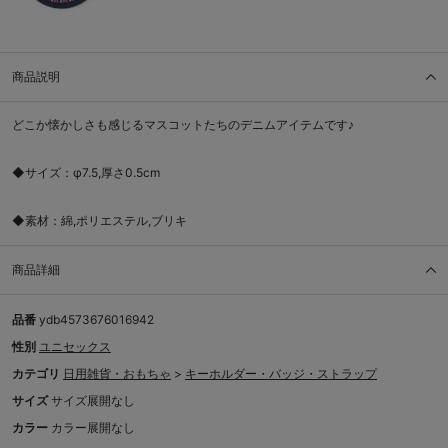
商品説明
どこか懐かしさも感じるマスコットたちのデニムアイテムです♪
◆サイズ：φ7.5,厚さ0.5cm
◆素材：綿,ポリエステル,ブリキ
商品詳細
品番
ydb4573676016942
性別
ユニセックス
カテゴリ
日用雑貨・おもちゃ
>
キーホルダー・バッジ・ストラップ
サイズ
サイズ展開なし
カラー
カラー展開なし