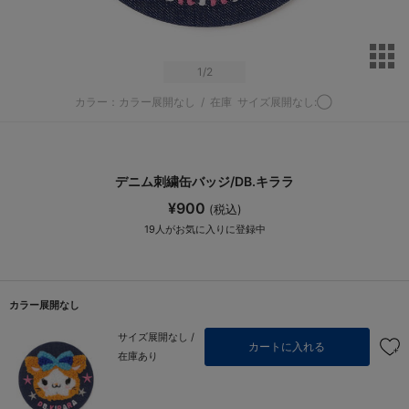
サ
1
/2
カラー：カラー展開なし
/
在庫
サイズ展開なし:◯
デニム刺繍缶バッジ/DB.キララ
¥900
(税込)
19
人がお気に入りに登録中
カラー展開なし
サイズ展開なし /
カートに入れる
在庫あり