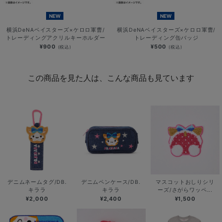
NEW
NEW
横浜DeNAベイスターズ×ケロロ軍曹/
横浜DeNAベイスターズ×ケロロ軍曹/
トレーディングアクリルキーホルダー
トレーディング缶バッジ
¥900
¥500
(税込)
(税込)
この商品を見た人は、こんな商品も見ています
デニムネームタグ/DB.
デニムペンケース/DB.
マスコットおしりシリ
キララ
キララ
ーズ/さがらワッペ...
¥2,000
¥2,400
¥1,500