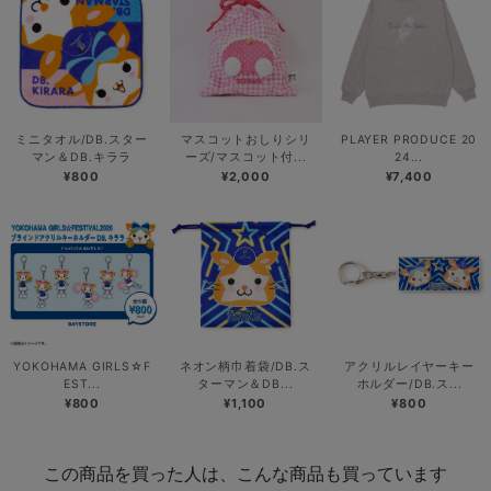
ミニタオル/DB.スター
マスコットおしりシリ
PLAYER PRODUCE 20
マン＆DB.キララ
ーズ/マスコット付...
24...
¥800
¥2,000
¥7,400
YOKOHAMA GIRLS☆F
ネオン柄巾着袋/DB.ス
アクリルレイヤーキー
EST...
ターマン＆DB...
ホルダー/DB.ス...
¥800
¥1,100
¥800
この商品を買った人は、こんな商品も買っています