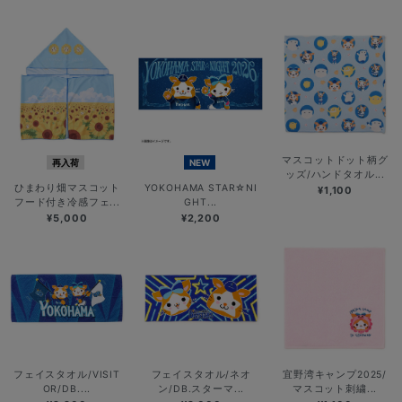
マスコットドット柄グ
再入荷
NEW
ッズ/ハンドタオル...
ひまわり畑マスコット
YOKOHAMA STAR☆NI
¥1,100
フード付き冷感フェ...
GHT...
¥5,000
¥2,200
フェイスタオル/VISIT
フェイスタオル/ネオ
宜野湾キャンプ2025/
OR/DB....
ン/DB.スターマ...
マスコット刺繍...