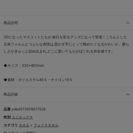
商品説明
3Dになったマスコットたちが,毎日を彩るグッズになって登場！ころんとした
立体フォルムとつぶらな表情は,思わず手にとって眺めたくなるかわいさ。愛ら
しさがぎゅっと詰め込まれ,どこに置いても心がほぐれる存在感です。
◆サイズ：330×800mm
◆素材：ポリエステル85％・ナイロン15％
商品詳細
品番
ydb4573676017529
性別
ユニセックス
カテゴリ
タオル
>
フェイスタオル