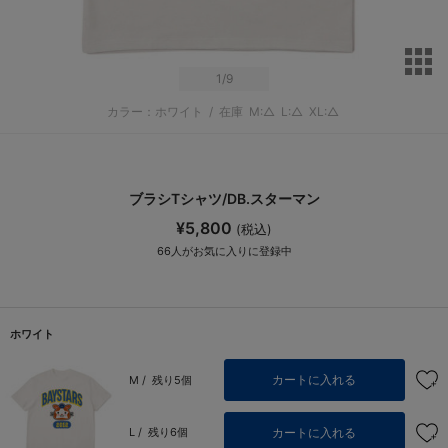
サ
1
/9
カラー：ホワイト
/
在庫
M:△
L:△
XL:△
ブラシTシャツ/DB.スターマン
¥5,800
(税込)
66
人がお気に入りに登録中
ホワイト
カートに入れる
M /
残り5個
カートに入れる
L /
残り6個