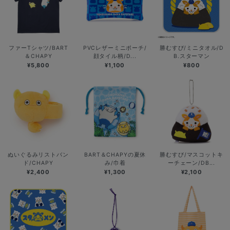
ファーTシャツ/BART
PVCレザーミニポーチ/
勝むすび/ミニタオル/D
＆CHAPY
顔タイル柄/D...
B.スターマン
¥5,800
¥1,100
¥800
ぬいぐるみリストバン
BART＆CHAPYの夏休
勝むすび/マスコットキ
ド/CHAPY
み/巾着
ーチェーン/DB...
¥2,400
¥1,300
¥2,100