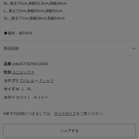
M...着丈70cm,身幅52.5cm,肩幅46cm
L...着丈73cm,身幅55cm,肩幅50cm
XL...着丈77cm,身幅58cm,肩幅54cm
◆素材：綿100%
商品詳細
品番
ydb4573676022554
性別
ユニセックス
カテゴリ
アパレル
>
Ｔシャツ
サイズ
M
L
XL
カラー
ホワイト
ネイビー
※採寸の詳細につきましては、
サイズガイド
をご覧ください。
シェアする