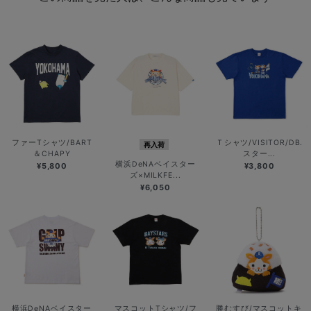
ファーTシャツ/BART
Ｔシャツ/VISITOR/DB.
再入荷
＆CHAPY
スター...
横浜DeNAベイスター
¥5,800
¥3,800
ズ×MILKFE...
¥6,050
横浜DeNAベイスター
マスコットTシャツ/フ
勝むすび/マスコットキ