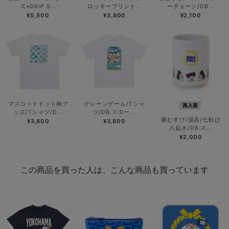
ズ×GRIP S...
ロッキープリント...
ーチェーン/DB...
¥5,500
¥3,800
¥2,100
マスコットドット柄グ
クレーンゲーム/Tシャ
再入荷
ッズ/Tシャツ/D...
ツ/DB.スター...
勝むすび/湯呑/七転び
¥3,800
¥3,800
八起き/DB.ス...
¥2,000
この商品を買った人は、こんな商品も買っています