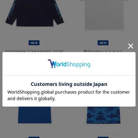
NEW
NEW
YOKOHAMA STAR☆NIGHT 2026/
横浜DeNAベイスターズ
速乾ロングTシャツ
×MOONEYES/発泡プリントTシャツ
¥6,701
¥5,000
(税込)
(税込)