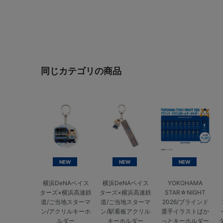
同じカテゴリの商品
NEW
NEW
NEW
横浜DeNAベイス
横浜DeNAベイス
YOKOHAMA
ターズ×横浜高速鉄
ターズ×横浜高速鉄
STAR☆NIGHT
道/ご当地スターマ
道/ご当地スターマ
2026/ブラインド
ン/アクリルキーホ
ン/駅看板アクリル
選手イラストぱか
ルダー
キーホルダー
っとキーホルダー