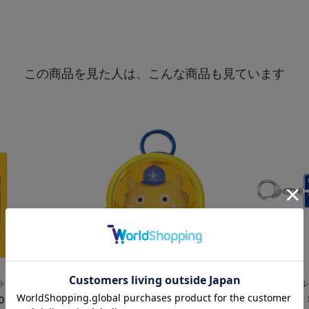
この商品を見た人は、こんな商品も見ています
ステッカー/C...
マスコット実写/丸型ポーチ/CHAPY
フォトアクリル
0
¥1,800