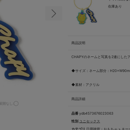
在庫あり
次の画像
商品説明
CHAPYのネームと写真を2連にし
◆サイズ：ネーム部分：H20×W90m
◆素材：アクリル
商品詳細
展開なし:◯
品番
ydb4573676023063
性別
ユニセックス
カテゴリ
日用雑貨・おもちゃ
>
キー