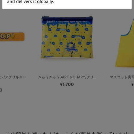
ン/アクリルキー
ぎゅうぎゅうBART＆CHAPY/クリ...
マスコット実写
¥1,700
¥
0