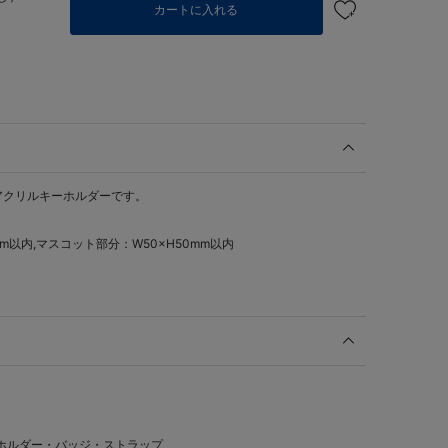
カートに入れる
たアクリルキーホルダーです。
m以内,マスコット部分：W50×H50mm以内
ホルダー・バッジ・ストラップ