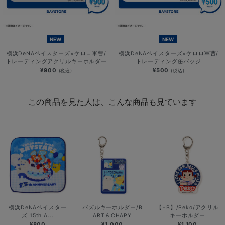
NEW
NEW
横浜DeNAベイスターズ×ケロロ軍曹/
横浜DeNAベイスターズ×ケロロ軍曹/
トレーディングアクリルキーホルダー
トレーディング缶バッジ
¥900
¥500
(税込)
(税込)
この商品を見た人は、こんな商品も見ています
横浜DeNAベイスター
パズルキーホルダー/B
【+B】/Peko/アクリル
ズ 15th A...
ART＆CHAPY
キーホルダー
¥800
¥1,000
¥1,100