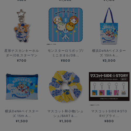
星形ナスカンキーホル
モンスターロリポップ/
横浜DeNAベイスター
ダー/DB.スターマン
ミニタオル/DB...
ズ 15th A...
¥700
¥800
¥3,000
横浜DeNAベイスター
マスコット和小物/シュ
マスコットSIDE☆STO
ズ 15th A...
シュ/BART＆...
RY/ブライ...
¥1,500
¥1,300
¥800