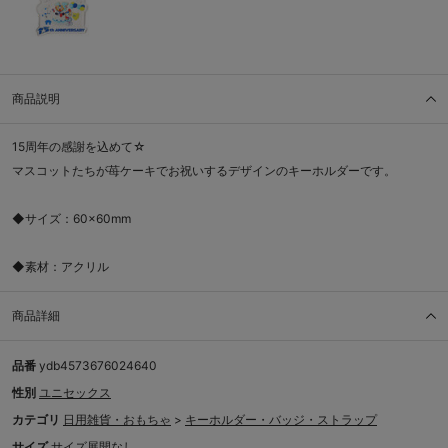
商品説明
15周年の感謝を込めて☆
マスコットたちが苺ケーキでお祝いするデザインのキーホルダーです。
◆サイズ：60×60mm
◆素材：アクリル
商品詳細
品番
ydb4573676024640
性別
ユニセックス
カテゴリ
日用雑貨・おもちゃ
>
キーホルダー・バッジ・ストラップ
サイズ
サイズ展開なし