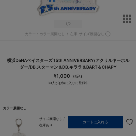
サ
1
/2
カラー：カラー展開なし
/
在庫
サイズ展開なし:◯
横浜DeNAベイスターズ 15th ANNIVERSARY/アクリルキーホル
ダー/DB.スターマン＆DB.キララ＆BART＆CHAPY
¥1,000
(税込)
30
人がお気に入りに登録中
カラー展開なし
サイズ展開なし /
カートに入れる
在庫あり