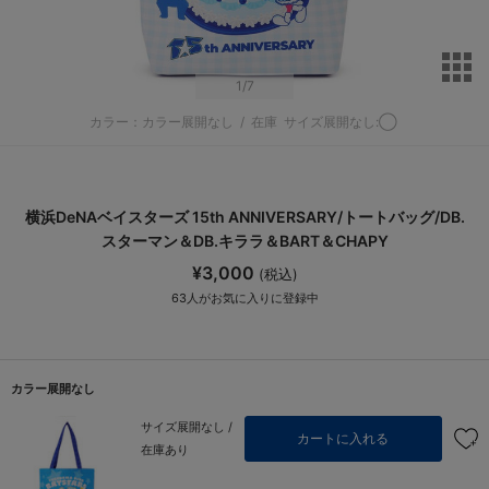
サ
1
/7
カラー：カラー展開なし
/
在庫
サイズ展開なし:◯
横浜DeNAベイスターズ 15th ANNIVERSARY/トートバッグ/DB.
スターマン＆DB.キララ＆BART＆CHAPY
¥3,000
(税込)
63
人がお気に入りに登録中
カラー展開なし
サイズ展開なし /
カートに入れる
在庫あり