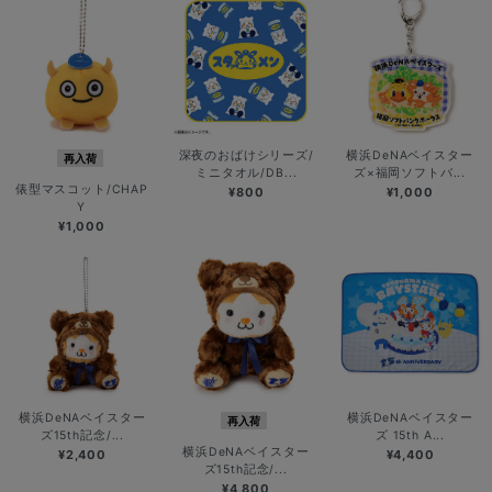
深夜のおばけシリーズ/
横浜DeNAベイスター
再入荷
ミニタオル/DB...
ズ×福岡ソフトバ...
俵型マスコット/CHAP
¥800
¥1,000
Y
¥1,000
横浜DeNAベイスター
横浜DeNAベイスター
再入荷
ズ15th記念/...
ズ 15th A...
横浜DeNAベイスター
¥2,400
¥4,400
ズ15th記念/...
¥4,800