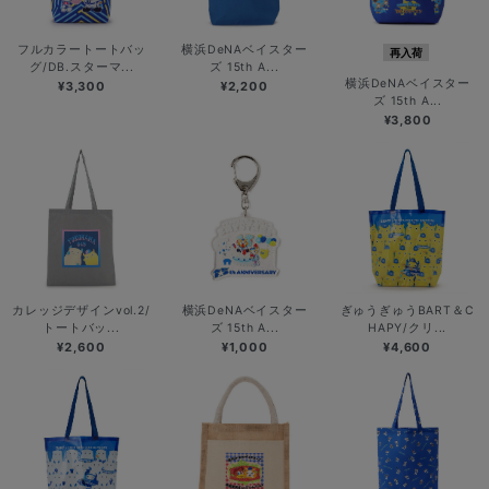
フルカラートートバッ
横浜DeNAベイスター
再入荷
グ/DB.スターマ...
ズ 15th A...
横浜DeNAベイスター
¥3,300
¥2,200
ズ 15th A...
¥3,800
カレッジデザインvol.2/
横浜DeNAベイスター
ぎゅうぎゅうBART＆C
トートバッ...
ズ 15th A...
HAPY/クリ...
¥2,600
¥1,000
¥4,600