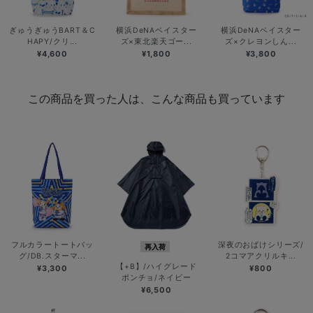
ぎゅうぎゅうBART＆C
横浜DeNAベイスター
横浜DeNAベイスター
HAPY/クリ...
ズ×東北楽天ゴー...
ズ×クレヨンしん...
¥4,600
¥1,800
¥3,800
この商品を買った人は、こんな商品も買っています
フルカラートートバッ
深夜のおばけシリーズ/
再入荷
グ/DB.スターマ...
2コマアクリルキ...
【+B】/ハイグレード
¥3,300
¥800
ポンチョ/ネイビー
¥6,500