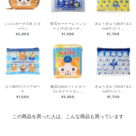
シェルポーチ/DB.スタ
実写セーラーレインコ
ぎゅうぎゅうBART＆C
ーマン
ート/PVCポーチ...
HAPY/クリ...
¥2,600
¥1,500
¥1,700
カツBART/クリアポー
横浜DeNAベイスター
ぎゅうぎゅうBART＆C
チ
ズ×サクマドロッ...
HAPY/クリ...
¥1,500
¥2,400
¥1,700
この商品を買った人は、こんな商品も買っています