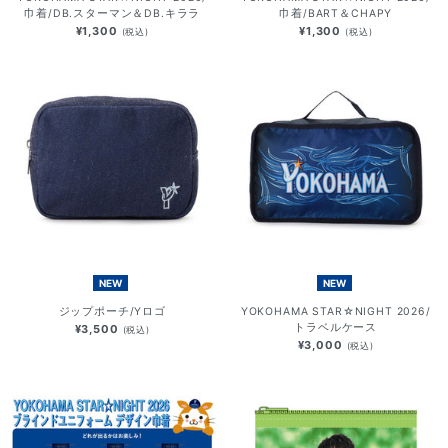
巾着/DB.スターマン＆DB.キララ
巾着/BART＆CHAPY
¥1,300
¥1,300
(税込)
(税込)
NEW
NEW
ジップポーチ/Yロゴ
YOKOHAMA STAR☆NIGHT 2026/
トラベルケース
¥3,500
(税込)
¥3,000
(税込)