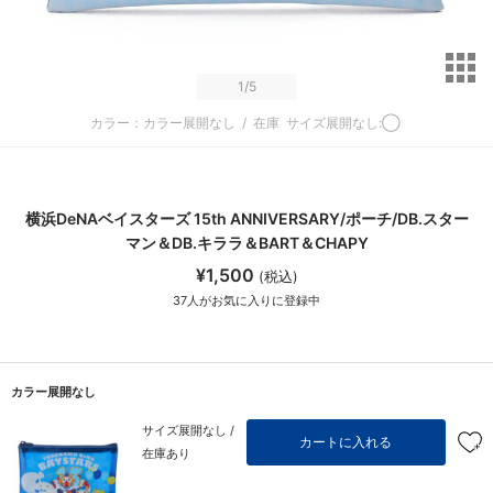
サ
1
/5
カラー：カラー展開なし
/
在庫
サイズ展開なし:◯
横浜DeNAベイスターズ 15th ANNIVERSARY/ポーチ/DB.スター
マン＆DB.キララ＆BART＆CHAPY
¥1,500
(税込)
37
人がお気に入りに登録中
カラー展開なし
サイズ展開なし /
カートに入れる
在庫あり