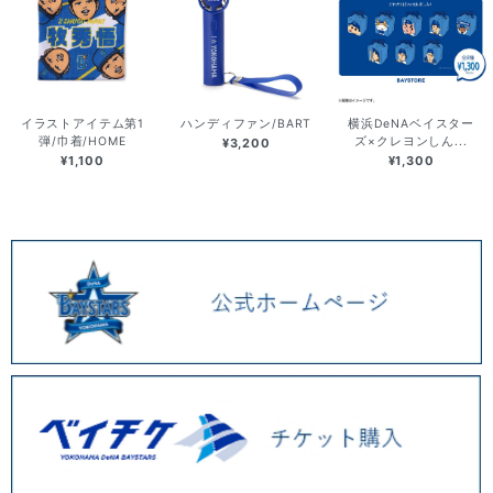
イラストアイテム第1
ハンディファン/BART
横浜DeNAベイスター
弾/巾着/HOME
ズ×クレヨンしん...
¥3,200
¥1,100
¥1,300