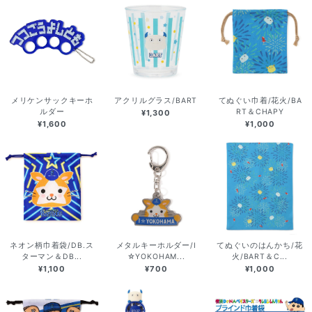
メリケンサックキーホ
アクリルグラス/BART
てぬぐい巾着/花火/BA
ルダー
RT＆CHAPY
¥1,300
¥1,600
¥1,000
ネオン柄巾着袋/DB.ス
メタルキーホルダー/I
てぬぐいのはんかち/花
ターマン＆DB...
☆YOKOHAM...
火/BART＆C...
¥1,100
¥700
¥1,000