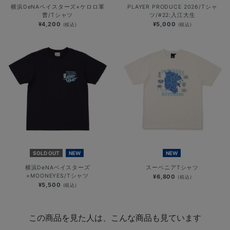
横浜DeNAベイスターズ×ケロロ軍
PLAYER PRODUCE 2026/Tシャ
曹/Tシャツ
ツ/#22:入江大生
¥4,200
¥5,000
(税込)
(税込)
SOLD OUT
NEW
NEW
横浜DeNAベイスターズ
スーベニアTシャツ
×MOONEYES/Tシャツ
¥6,800
(税込)
¥5,500
(税込)
この商品を見た人は、こんな商品も見ています