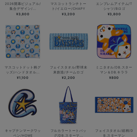
2026開幕ビジュアル/
マスコットランチトー
エンブレムアイテム/T
集合デザイン/...
ト/イエロー/CHAPY
シャツ/Bロゴ
¥3,800
¥3,200
¥3,800
マスコットドット柄グ
フェイスタオル/野球未
ミニタオル/DB.スター
ッズ/ハンドタオル...
来創造/チームロゴ
マン＆DB.キララ
¥1,100
¥2,200
¥800
キャプテンマークワッ
フルカラートートバッ
フェイスタオル/総柄/D
ペン/HOME
グ/DB.スターマ...
B.スターマン