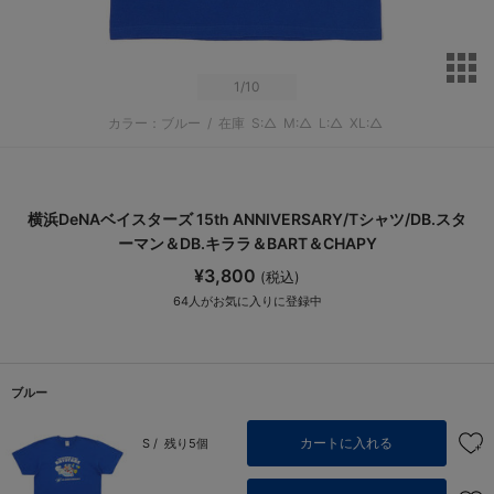
サ
1
/10
カラー：ブルー
/
在庫
S:△
M:△
L:△
XL:△
横浜DeNAベイスターズ 15th ANNIVERSARY/Tシャツ/DB.スタ
ーマン＆DB.キララ＆BART＆CHAPY
¥3,800
(税込)
64
人がお気に入りに登録中
ブルー
カートに入れる
S /
残り5個