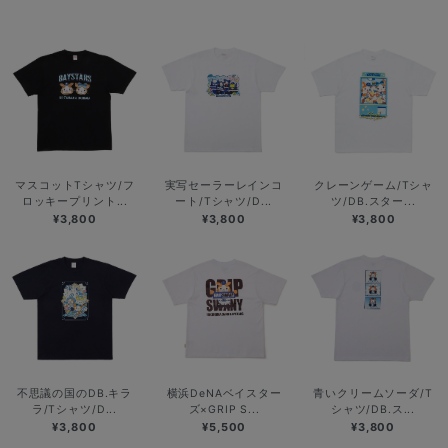
マスコットTシャツ/フ
実写セーラーレインコ
クレーンゲーム/Tシャ
ロッキープリント...
ート/Tシャツ/D...
ツ/DB.スター...
¥3,800
¥3,800
¥3,800
不思議の国のDB.キラ
横浜DeNAベイスター
青いクリームソーダ/T
ラ/Tシャツ/D...
ズ×GRIP S...
シャツ/DB.ス...
¥3,800
¥5,500
¥3,800