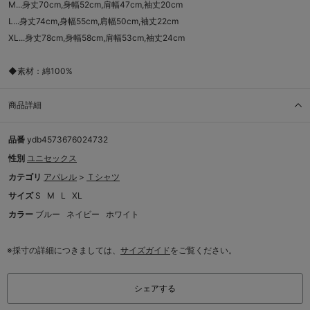
M...身丈70cm,身幅52cm,肩幅47cm,袖丈20cm
L...身丈74cm,身幅55cm,肩幅50cm,袖丈22cm
XL...身丈78cm,身幅58cm,肩幅53cm,袖丈24cm
◆素材：綿100%
商品詳細
品番
ydb4573676024732
性別
ユニセックス
カテゴリ
アパレル
>
Ｔシャツ
サイズ
S
M
L
XL
カラー
ブルー
ネイビー
ホワイト
※採寸の詳細につきましては、
サイズガイド
をご覧ください。
シェアする