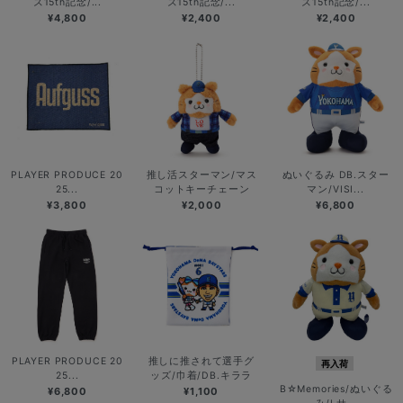
ズ15th記念/...
ズ15th記念/...
ズ15th記念/...
¥4,800
¥2,400
¥2,400
PLAYER PRODUCE 20
推し活スターマン/マス
ぬいぐるみ DB.スター
25...
コットキーチェーン
マン/VISI...
¥3,800
¥2,000
¥6,800
PLAYER PRODUCE 20
推しに推されて選手グ
再入荷
25...
ッズ/巾着/DB.キララ
B☆Memories/ぬいぐる
¥6,800
¥1,100