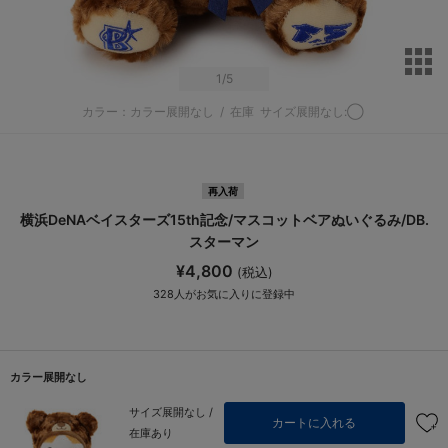
サ
1
/5
カラー：カラー展開なし
/
在庫
サイズ展開なし:◯
再入荷
横浜DeNAベイスターズ15th記念/マスコットベアぬいぐるみ/DB.
スターマン
¥4,800
(税込)
328
人がお気に入りに登録中
カラー展開なし
サイズ展開なし /
カートに入れる
在庫あり