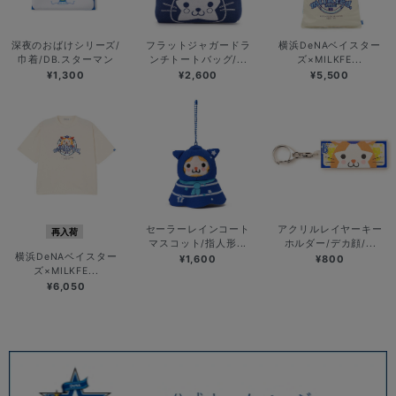
深夜のおばけシリーズ/
フラットジャガードラ
横浜DeNAベイスター
巾着/DB.スターマン
ンチトートバッグ/...
ズ×MILKFE...
¥1,300
¥2,600
¥5,500
セーラーレインコート
アクリルレイヤーキー
再入荷
マスコット/指人形...
ホルダー/デカ顔/...
横浜DeNAベイスター
¥1,600
¥800
ズ×MILKFE...
¥6,050