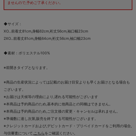
ませんので,予めご了承ください。
◆サイズ：
XO...前着丈81cm,身幅62cm,裄丈56cm,袖口幅23cm
2XO...前着丈81cm,身幅64cm,裄丈56cm,袖口幅23cm
◆素材：ポリエステル100%
※前開きタイプとなります。
※商品の生産状況によっては記載のお届け目安よりも早くお届けとなる場合も
ございます。
※お届けは天候等の理由により,遅れる可能性がございます
※本商品は予約商品のため,基本的に他商品との同梱はできません。
※本商品は予約商品のため,ご注文後の変更・キャンセルは承れません。
※準備数に達し次第,販売を終了する可能性がございます。
※クレジットカードおよび,デビットカード・プリペイドカードをご利用の場合,
与信審査について,
こちら
をご確認ください。