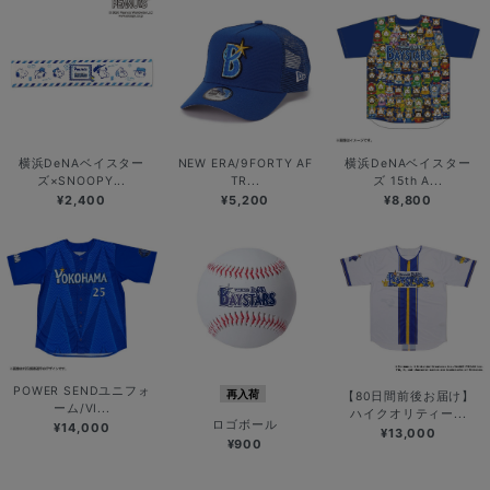
横浜DeNAベイスター
NEW ERA/9FORTY AF
横浜DeNAベイスター
ズ×SNOOPY...
TR...
ズ 15th A...
¥2,400
¥5,200
¥8,800
POWER SENDユニフォ
再入荷
【80日間前後お届け】
ーム/VI...
ハイクオリティー...
ロゴボール
¥14,000
¥13,000
¥900