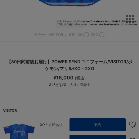
サ
1
/9
カラー：VISITOR
/
在庫
XO:◯
2XO:◯
【80日間前後お届け】POWER SEND ユニフォーム/VISITOR/ポ
ケモン/マリル/XO・2XO
¥16,000
(税込)
31
人がお気に入りに登録中
VISITOR
予約
XO /
在庫あり