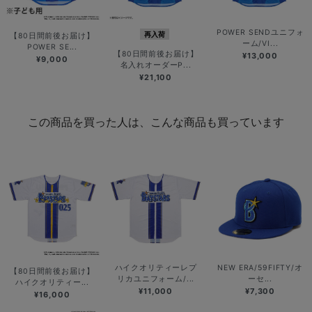
POWER SENDユニフォ
再入荷
【80日間前後お届け】
ーム/VI...
POWER SE...
【80日間前後お届け】
¥13,000
¥9,000
名入れオーダーP...
¥21,100
この商品を買った人は、こんな商品も買っています
ハイクオリティーレプ
NEW ERA/59FIFTY/オ
【80日間前後お届け】
リカユニフォーム/...
ーセ...
ハイクオリティー...
¥11,000
¥7,300
¥16,000