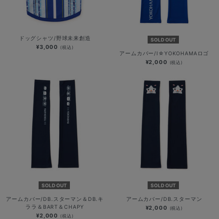
ドッグシャツ/野球未来創造
SOLD OUT
¥3,000
(税込)
アームカバー/I☆YOKOHAMAロゴ
¥2,000
(税込)
SOLD OUT
SOLD OUT
アームカバー/DB.スターマン＆DB.キ
アームカバー/DB.スターマン
ララ＆BART＆CHAPY
¥2,000
(税込)
¥2,000
(税込)