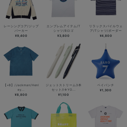
レーシングコア/ジップ
エンブレムアイテム/T
リラックスパイルウェ
パーカー
シャツ/Bロゴ
ア/Tシャツ/ボーダー
¥9,400
¥3,800
¥4,800
【+B】/Jackman/Henl
ジェットストリーム3本
ベイパンチ
ey...
セット/I☆YO...
¥1,300
¥8,800
¥1,100