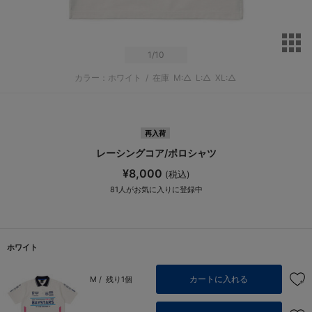
サ
1
/10
カラー：ホワイト
/
在庫
M:△
L:△
XL:△
再入荷
レーシングコア/ポロシャツ
¥8,000
(税込)
81
人がお気に入りに登録中
ホワイト
カートに入れる
M /
残り1個