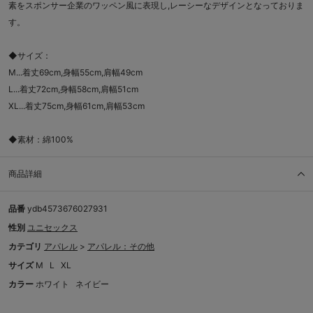
素をスポンサー企業のワッペン風に表現し,レーシーなデザインとなっておりま
す。
◆サイズ：
M...着丈69cm,身幅55cm,肩幅49cm
L...着丈72cm,身幅58cm,肩幅51cm
XL...着丈75cm,身幅61cm,肩幅53cm
◆素材：綿100%
商品詳細
品番
ydb4573676027931
性別
ユニセックス
カテゴリ
アパレル
>
アパレル：その他
サイズ
M
L
XL
カラー
ホワイト
ネイビー