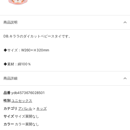
商品説明
DB.キララのダイカットベビースタイです。
◆サイズ：W260×Ｈ320mm
◆素材：綿100％
商品詳細
品番
ydb4573676028501
性別
ユニセックス
カテゴリ
アパレル
>
キッズ
サイズ
サイズ展開なし
カラー
カラー展開なし