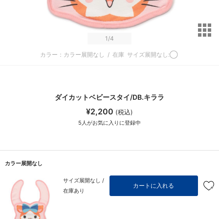
サ
1
/4
カラー：カラー展開なし
/
在庫
サイズ展開なし:◯
ダイカットベビースタイ/DB.キララ
¥2,200
(税込)
5
人がお気に入りに登録中
カラー展開なし
サイズ展開なし /
カートに入れる
在庫あり