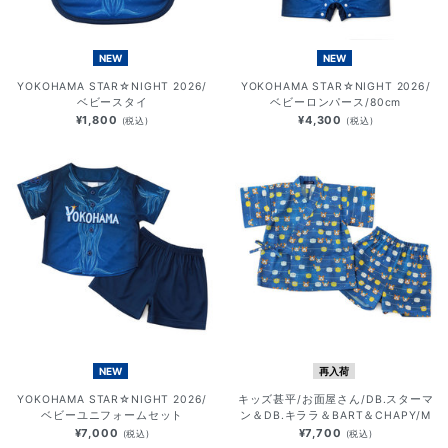
NEW
NEW
YOKOHAMA STAR☆NIGHT 2026/
YOKOHAMA STAR☆NIGHT 2026/
ベビースタイ
ベビーロンパース/80cm
¥1,800
¥4,300
(税込)
(税込)
NEW
再入荷
YOKOHAMA STAR☆NIGHT 2026/
キッズ甚平/お面屋さん/DB.スターマ
ベビーユニフォームセット
ン＆DB.キララ＆BART＆CHAPY/M
¥7,000
¥7,700
(税込)
(税込)