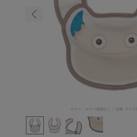
前の画像
カラー：カラー展開なし
/
在庫
サイズ