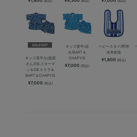
¥1,800
¥4,300
¥7,000
(税込)
(税込)
(税込)
SOLD OUT
キッズ甚平/花
ベビースタイ/野球
火/BART＆
未来創造
CHAPY/S
キッズ甚平/お面屋
¥1,800
(税込)
さん/DB.スターマ
¥7,000
(税込)
ン＆DB.キララ＆
BART＆CHAPY/S
¥7,000
(税込)