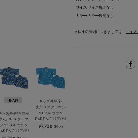
サイズ
サイズ展開なし
カラー
カラー展開なし
※採寸の詳細につきましては、
サイズ
再入荷
キッズ甚平/花
火/DB.スターマン
＆DB.キララ＆
キッズ甚平/お面屋
BART＆CHAPY/M
さん/DB.スターマ
ン＆DB.キララ＆
¥7,700
(税込)
BART＆CHAPY/M