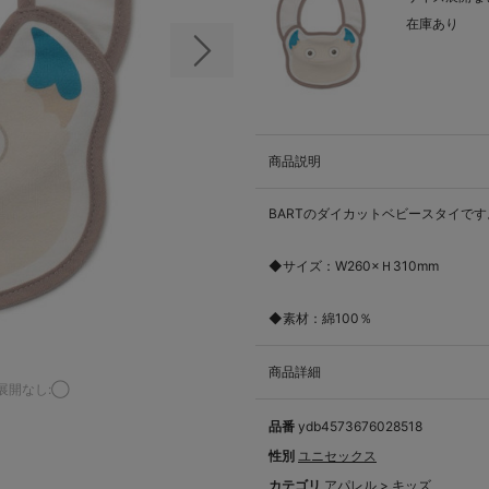
在庫あり
次の画像
商品説明
BARTのダイカットベビースタイです
◆サイズ：W260×Ｈ310mm
◆素材：綿100％
商品詳細
展開なし:◯
品番
ydb4573676028518
性別
ユニセックス
カテゴリ
アパレル
>
キッズ