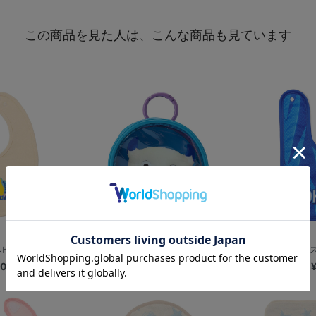
この商品を見た人は、こんな商品も見ています
ースタイ/BA...
マスコット実写/丸型ポーチ/BART
ベビースタ
00
¥1,800