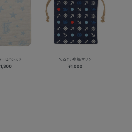
ガーゼハンカチ
てぬぐい巾着/マリン
¥1,300
¥1,000