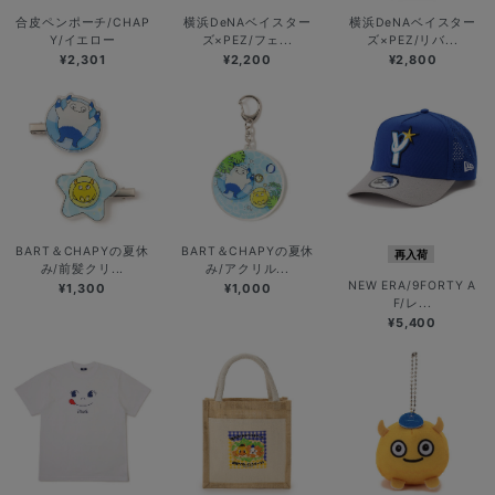
合皮ペンポーチ/CHAP
横浜DeNAベイスター
横浜DeNAベイスター
Y/イエロー
ズ×PEZ/フェ...
ズ×PEZ/リバ...
¥2,301
¥2,200
¥2,800
BART＆CHAPYの夏休
BART＆CHAPYの夏休
再入荷
み/前髪クリ...
み/アクリル...
NEW ERA/9FORTY A
¥1,300
¥1,000
F/レ...
¥5,400