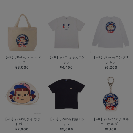
【+B】/Peko/トートバ
【+B】/ペコちゃんTシ
【+B】/Peko/ロングＴ
ッグ
ャツ
シャツ
¥3,000
¥4,400
¥6,200
【+B】/Peko/ダイカッ
【+B】/Peko/刺繍Tシ
【+B】/Peko/アクリル
トポーチ
ャツ
キーホルダー
¥2,000
¥5,000
¥1,100