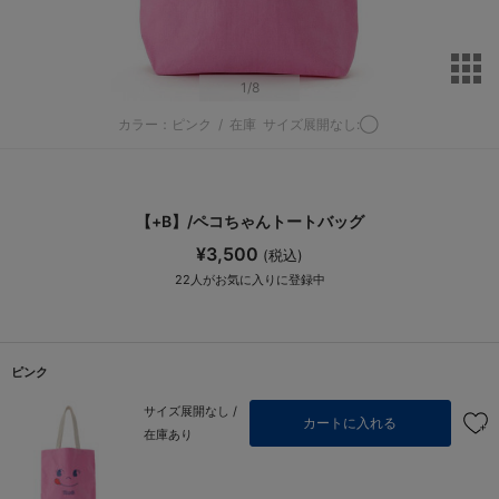
サ
1
/8
カラー：ピンク
/
在庫
サイズ展開なし:◯
【+B】/ペコちゃんトートバッグ
¥3,500
(税込)
22
人がお気に入りに登録中
ピンク
サイズ展開なし /
カートに入れる
在庫あり