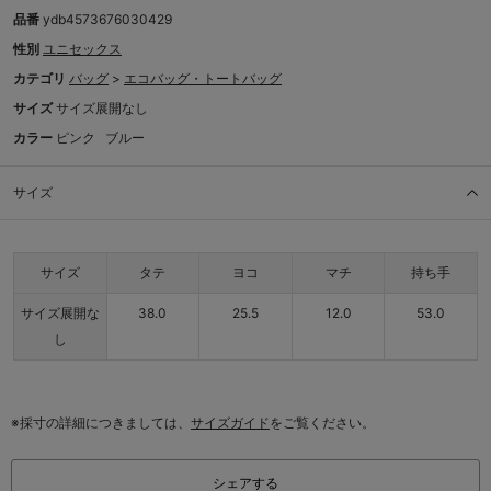
品番
ydb4573676030429
性別
ユニセックス
カテゴリ
バッグ
>
エコバッグ・トートバッグ
サイズ
サイズ展開なし
カラー
ピンク
ブルー
サイズ
サイズ
タテ
ヨコ
マチ
持ち手
サイズ展開な
38.0
25.5
12.0
53.0
し
※採寸の詳細につきましては、
サイズガイド
をご覧ください。
シェアする