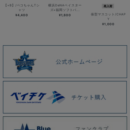
【+B】/ペコちゃんTシ
横浜DeNAベイスター
再入荷
ャツ
ズ×福岡ソフトバ...
俵型マスコット/CHAP
¥4,400
¥1,800
Y
¥1,000