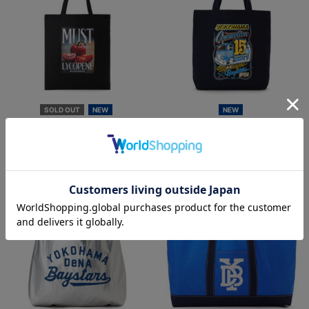
SOLD OUT
NEW
NEW
PLAYER PRODUCE 2026/トートバ
横浜DeNAベイスターズ
ッグ/#22:入江大生
×MOONEYES/トートバッグ
¥3,000
¥5,500
(税込)
(税込)