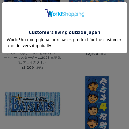
横浜DeNAベイスターズ×PEZ/フェイ
NEW
スタオル/DB.スターマン
【10月上旬頃より順次お届け】マイ
¥2,200
(税込)
ナビオールスターゲーム2026 出場記
念/フェイスタオル
¥2,200
(税込)