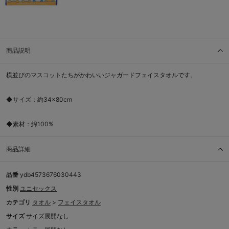
商品説明
横並びのマスコットたちがかわいいジャガードフェイスタオルです。
◆サイズ：約34×80cm
◆素材：綿100%
商品詳細
品番
ydb4573676030443
性別
ユニセックス
カテゴリ
タオル
>
フェイスタオル
サイズ
サイズ展開なし