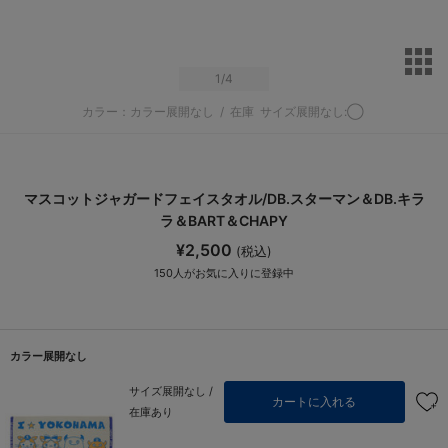
サ
1
/4
カラー：カラー展開なし
/
在庫
サイズ展開なし:◯
マスコットジャガードフェイスタオル/DB.スターマン＆DB.キラ
ラ＆BART＆CHAPY
¥2,500
(税込)
150
人がお気に入りに登録中
カラー展開なし
サイズ展開なし /
カートに入れる
在庫あり