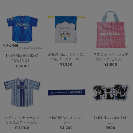
深夜のおばけシリーズ/
マスコットメッシュ箱
【80日間前後お届け】
巾着/DB.スターマン
型バッグ/ピンク/...
POWER SE...
¥1,300
¥2,800
¥9,000
ハイクオリティーレプ
NEW ERA/タオルマフ
【+B】/Kousuke Shimi
リカユニフォーム/...
ラー
z...
¥11,000
¥2,200
¥600