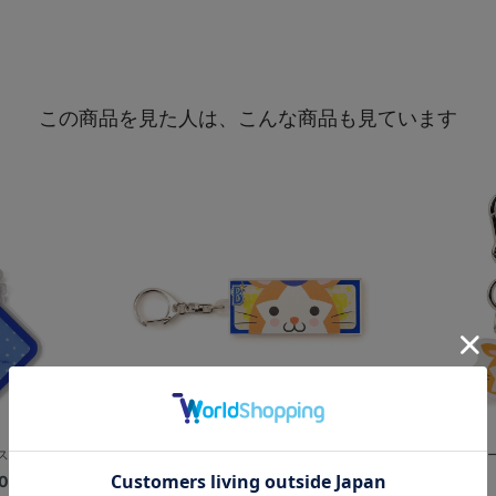
この商品を見た人は、こんな商品も見ています
/DB.スターマン
アクリルレイヤーキーホルダー/デカ
極厚アクリルキー
顔/...
0