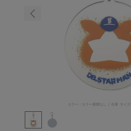
前の画像
カラー：カラー展開なし
/
在庫
サイズ