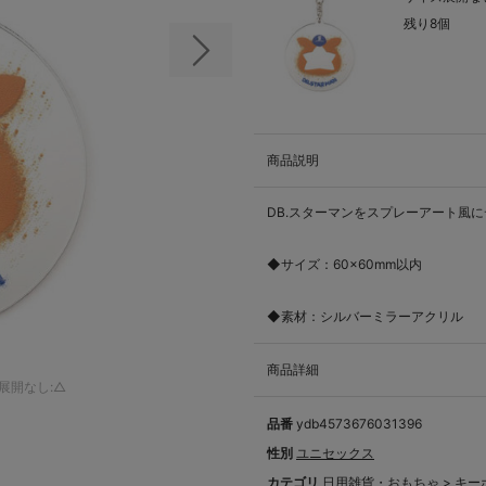
残り8個
次の画像
商品説明
DB.スターマンをスプレーアート風
◆サイズ：60×60mm以内
◆素材：シルバーミラーアクリル
商品詳細
展開なし:△
品番
ydb4573676031396
性別
ユニセックス
カテゴリ
日用雑貨・おもちゃ
>
キー