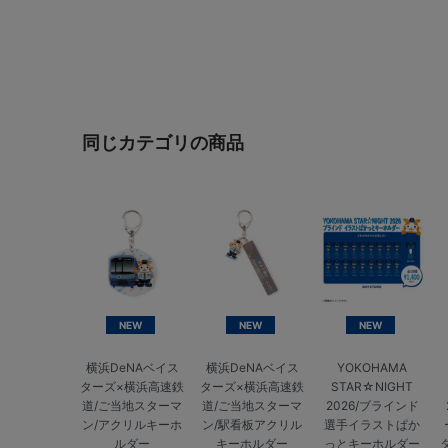
同じカテゴリの商品
NEW
NEW
NEW
横浜DeNAベイス
横浜DeNAベイス
YOKOHAMA
ターズ×横浜高速鉄
ターズ×横浜高速鉄
STAR☆NIGHT
道/ご当地スターマ
道/ご当地スターマ
2026/ブラインド
ン/アクリルキーホ
ン/駅看板アクリル
選手イラストぱか
ルダー
キーホルダー
っとキーホルダー