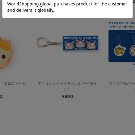
¥800
¥
「DB.スターあ
アクリルレイヤーキーホルダー/タイ
クリスマス/ターキ
ル/...
0
¥800