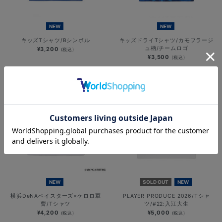
NEW
NEW
キッズTシャツ/Bシンボル
キッズドライTシャツ/カモフラージ
ュ柄/チームロゴ
¥3,200
(税込)
¥3,500
(税込)
NEW
SOLD OUT
NEW
横浜DeNAベイスターズ×ケロロ軍
PLAYER PRODUCE 2026/Tシャ
曹/Tシャツ
ツ/#22:入江大生
¥4,200
¥5,000
(税込)
(税込)