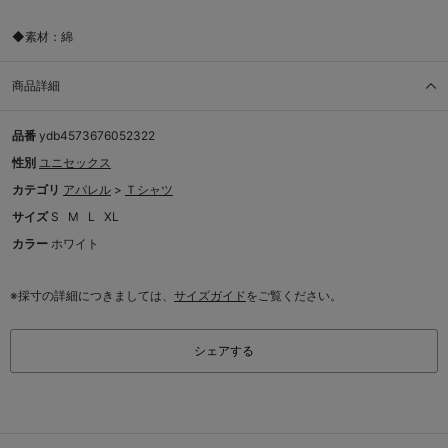
◆素材：綿
商品詳細
品番
ydb4573676052322
性別
ユニセックス
カテゴリ
アパレル
>
Ｔシャツ
サイズ
S
M
L
XL
カラー
ホワイト
※採寸の詳細につきましては、
サイズガイド
をご覧ください。
シェアする