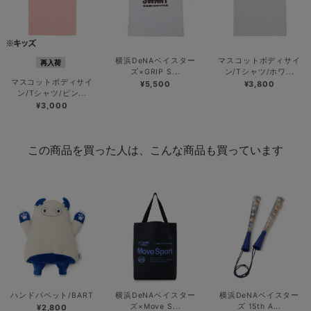
横浜DeNAベイスター
マスコットボディサイ
再入荷
ズ×GRIP S...
ン/Tシャツ/ホワ...
マスコットボディサイ
¥5,500
¥3,800
ン/Tシャツ/ピン...
¥3,000
この商品を買った人は、こんな商品も買っています
ハンドパペット/BART
横浜DeNAベイスター
横浜DeNAベイスター
ズ×Move S...
ズ 15th A...
¥2,800