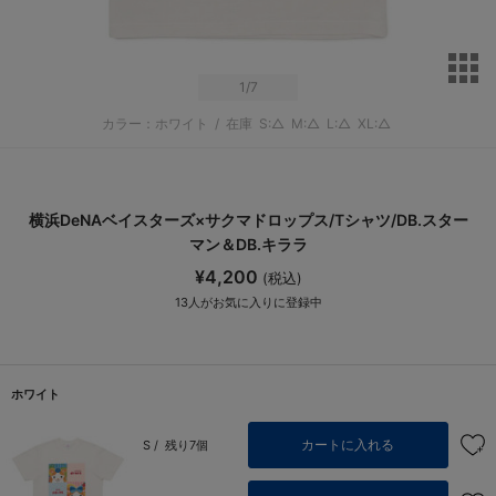
サ
1
/7
カラー：ホワイト
/
在庫
S:△
M:△
L:△
XL:△
横浜DeNAベイスターズ×サクマドロップス/Tシャツ/DB.スター
マン＆DB.キララ
¥4,200
(税込)
13
人がお気に入りに登録中
ホワイト
カートに入れる
S /
残り7個