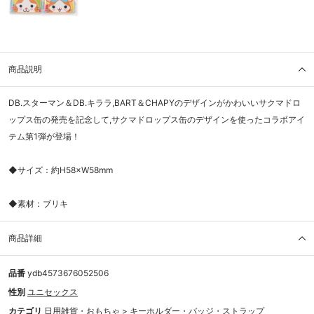
商品説明
DB.スターマン＆DB.キララ,BART＆CHAPYのデザインがかわいいサクマドロ
ップス缶の発売を記念して,サクマドロップス缶のデザインを使ったコラボアイ
テム第1弾が登場！
◆サイズ：約H58×W58mm
◆素材：ブリキ
商品詳細
品番
ydb4573676052506
性別
ユニセックス
カテゴリ
日用雑貨・おもちゃ
>
キーホルダー・バッジ・ストラップ