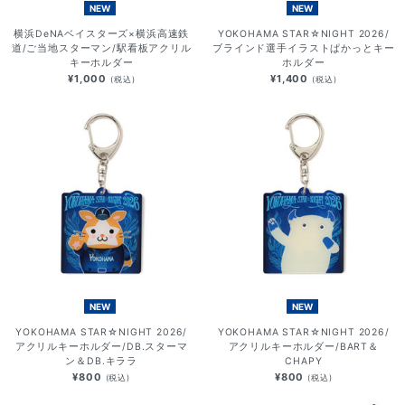
NEW
NEW
横浜DeNAベイスターズ×横浜高速鉄
YOKOHAMA STAR☆NIGHT 2026/
道/ご当地スターマン/駅看板アクリル
ブラインド選手イラストぱかっとキー
キーホルダー
ホルダー
¥1,000
¥1,400
(税込)
(税込)
NEW
NEW
YOKOHAMA STAR☆NIGHT 2026/
YOKOHAMA STAR☆NIGHT 2026/
アクリルキーホルダー/DB.スターマ
アクリルキーホルダー/BART＆
ン＆DB.キララ
CHAPY
¥800
¥800
(税込)
(税込)