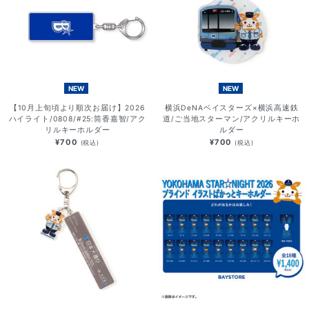
NEW
NEW
【10月上旬頃より順次お届け】2026
横浜DeNAベイスターズ×横浜高速鉄
ハイライト/0808/#25:筒香嘉智/アク
道/ご当地スターマン/アクリルキーホ
リルキーホルダー
ルダー
¥700
¥700
(税込)
(税込)