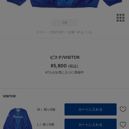
サ
1
/9
カラー：VISITOR
/
在庫
M:△
L:△
ピステ/VISITOR
¥5,800
(税込)
47
人がお気に入りに登録中
VISITOR
カートに入れる
M /
残り8個
カートに入れる
L /
残り9個