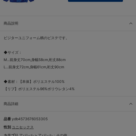
商品説明
ビジターユニフォーム柄のピステです。
◆サイズ：
M...前身丈70cm,身幅58cm,裄丈88cm
L...前身丈72cm,身幅61cm,裄丈90cm
◆素材：【本体】ポリエステル100%
【リブ】ポリエステル96%ポリウレタン4%
商品詳細
品番
ydb4573676053305
性別
ユニセックス
カテゴリ
アパレル
>
アパレル：その他