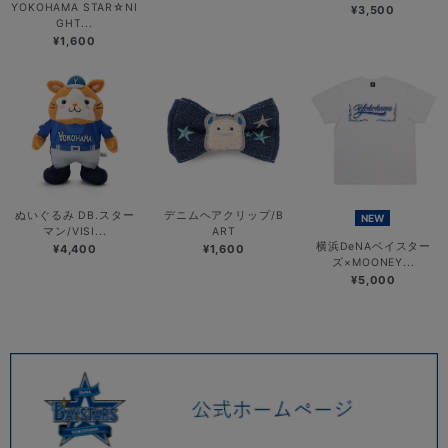
YOKOHAMA STAR☆NI
¥3,500
GHT...
¥1,600
ぬいぐるみ DB.スター
デニムヘアクリップ/B
NEW
マン/VISI...
ART
横浜DeNAベイスター
¥4,400
¥1,600
ズ×MOONEY...
¥5,000