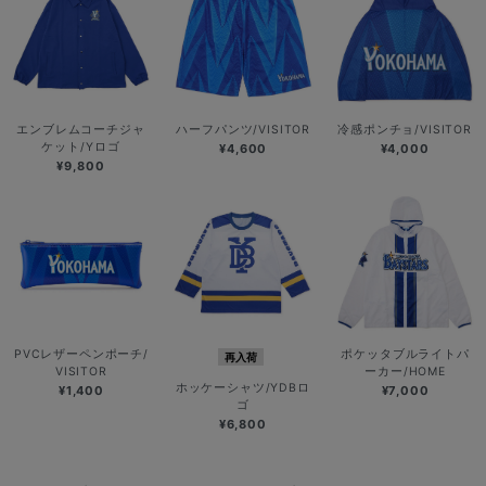
エンブレムコーチジャ
ハーフパンツ/VISITOR
冷感ポンチョ/VISITOR
ケット/Yロゴ
¥4,600
¥4,000
¥9,800
PVCレザーペンポーチ/
ポケッタブルライトパ
再入荷
VISITOR
ーカー/HOME
ホッケーシャツ/YDBロ
¥1,400
¥7,000
ゴ
¥6,800